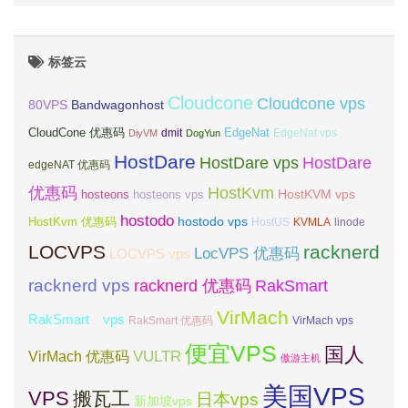
标签云
Cloudcone
Cloudcone vps
Bandwagonhost
80VPS
CloudCone 优惠码
EdgeNat
dmit
DiyVM
DogYun
EdgeNat vps
HostDare
HostDare vps
HostDare
edgeNAT 优惠码
优惠码
HostKvm
HostKVM vps
hosteons
hosteons vps
hostodo
hostodo vps
HostKvm 优惠码
HostUS
KVMLA
linode
LOCVPS
racknerd
LocVPS 优惠码
LOCVPS vps
racknerd vps
RakSmart
racknerd 优惠码
VirMach
RakSmart vps
RakSmart 优惠码
VirMach vps
便宜VPS
国人
VULTR
VirMach 优惠码
傲游主机
美国VPS
VPS
搬瓦工
日本vps
新加坡vps