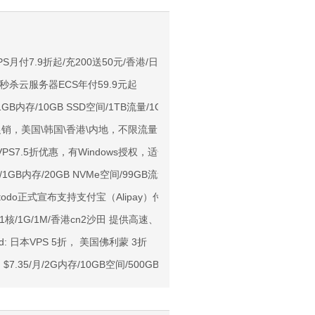
PS月付7.9折起/充200送50元/香港/日本/美国机房/可选CN2 GIA网络
用户下单送30元
款秒杀云服务器ECS年付59.9元起
ps端口/KVM/深港IX/双端独立IP/香港原生IP
月/1GB内存/10GB SSD空间/1TB流量/1Gbps端口/KVM/香港/国内优化
929/CMIN2/软银等线路
年末大促销，美国\韩国\香港\内地，不限流量，云服务器低至35元，独立服务器低
标准区/国内优化网络
：美国VPS7.5折优惠，有Windows授权，适合建站、远程办公等
Ryzen7950x/4GB/100GB NVMe/5TB@10Gbps/免费DDoS防御
1GB内存/20GB NVMe空间/99GB流量/200Mbps端口/KVM/云上互联 NAT
Me空间/6TB流量/10Gbps端口/KVM/洛杉矶
stodo正式宣布支持支付宝（Alipay）付款
1元起
月/1核/1G/1M/香港cn2沙田 提供高速、稳定、安全、弹性的云计算服务
亚VPS九折
oud: 日本VPS 5折， 美国佛利蒙 3折
ork：$7.35/月/2G内存/10GB空间/500GB流量/KVM/新加坡M1