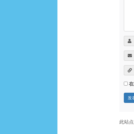
在
此站点