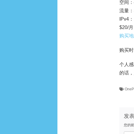
空间：40
流量：3
IPv4：
$20/月
购买地
购买时
个人感
的话，
OneP
发
您的