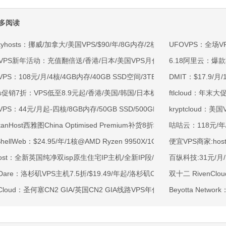
多阅读
kyhosts：挪威/加拿大/美国VPS/$90/年/8G内存/2核/80gNVMe/4T流量
UFOVPS：全场V
OVPS新年活动：充值翻倍送/香港/日本/美国VPS月付9.5折年付8折起/新
6.18阿里云：爆
VPS：108元/月/4核/4GB内存/40GB SSD空间/3TB流量/750Mbps-1Gb
DMIT：$17.9/
ss促销7折：VPS低至8.9元起/香港/美国/韩国/日本机房/可选CN2 GIA/AS9
ftlcloud：
VPS：44元/月起-四核/8GB内存/50GB SSD/500GB@40Mbps/香港
kryptcloud
rtanHost西雅图China Optimised Premium补货8折$19.2/月起-四核AMD 
咕咕云：118元/年/
tShellWeb：$24.95/年/1核@AMD Ryzen 9950X/1GB内存/20GB NV
便宜VPS商家:ho
ahost：全新英国纯净双isp原生住宅IP主机/全新IP段/全新宿主机/9折月付6
百纵科技:31元/
tDare：洛杉矶VPS主机7.5折/$19.49/年起/洛杉矶CN2 GIA/日本/保加利
双十二 RivenCl
Cloud：圣何塞CN2 GIA/英国CN2 GIA线路VPS年付299元起
Beyotta Netw