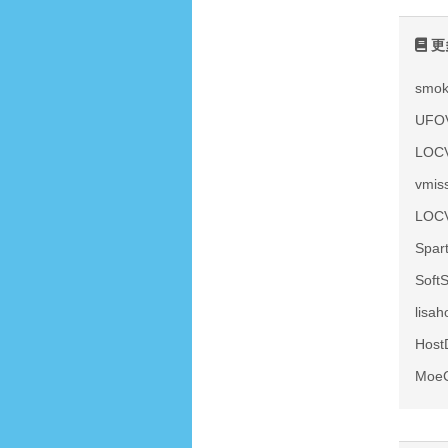
更
smo
UF
LOC
vmi
LOC
Spa
Sof
lis
Hos
Moe