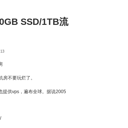
20GB SSD/1TB流
:13
机房
机房不要玩烂了。
供vps，遍布全球。据说2005
/