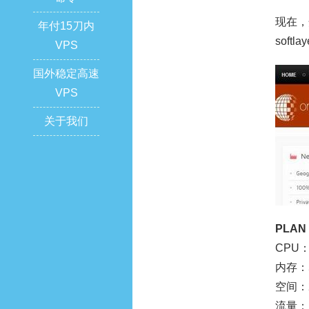
现在，
年付15刀内
softla
VPS
国外稳定高速
VPS
关于我们
PLAN 
CPU：
内存：5
空间：20
流量：1