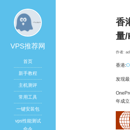
香港
量/
VPS推荐网
作者: ad
首页
香港:
O
新手教程
发现最
主机测评
OnePr
常用工具
年成立
一键安装包
vps性能测试
命令