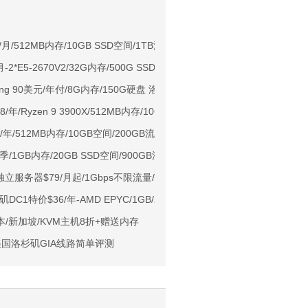
.5/月/512MB内存/10GB SSD空间/1TB流量/1Gbps端口/KVM/新加坡
用户下单送30元
9/月-2*E5-2670V2/32G内存/500G SSD磁盘/1Gbps不限流量/洛杉矶机房
ps端口/KVM/深港IX/双端独立IP/香港原生IP
ing 90美元/年付/8G内存/150G硬盘 洛杉矶Cloud
929/CMIN2/软银等线路
.18/年/Ryzen 9 3900X/512MB内存/10GB NVMe空间/2TB流量/1Gb
标准区/国内优化网络
$18/年/512MB内存/10GB空间/200GB流量/OVZ/洛杉矶ENZU
Ryzen7950x/4GB/100GB NVMe/5TB@10Gbps/免费DDoS防御
/1GB内存/20GB SSD空间/900GB流量/200Mbps端口/KVM/香港CN2
Me空间/6TB流量/10Gbps端口/KVM/洛杉矶
高防独立服务器$79/月起/1Gbps不限流量/可选洛杉矶/丹佛/荷兰等机房
1元起
特价$36/年-AMD EPYC/1GB/20G SSD/1TB@2.5Gbps/CN2 GIA
亚VPS九折
本/新加坡/KVM主机8折+赠送内存
美国洛杉矶GIA线路简单评测