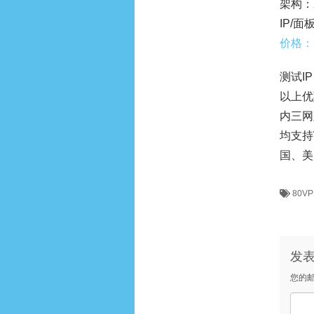
架构：
IP/面板
价格：
测试IP：
以上优
内三网
均支持
国、美
80VP
发
您的