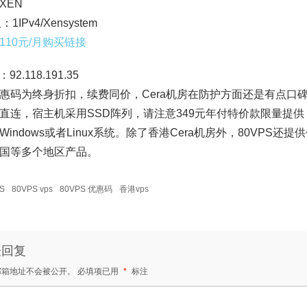
XEN
：1IPv4/Xensystem
110元/月购买链接
92.118.191.35
惠码为终身折扣，续费同价，Cera机房在防护方面还是有点口
直连，宿主机采用SSD阵列，请注意349元年付特价款限量提
Windows或者Linux系统。除了香港Cera机房外，80VPS
国等多个地区产品。
S
80VPS vps
80VPS 优惠码
香港vps
表回复
邮箱地址不会被公开。
必填项已用
*
标注