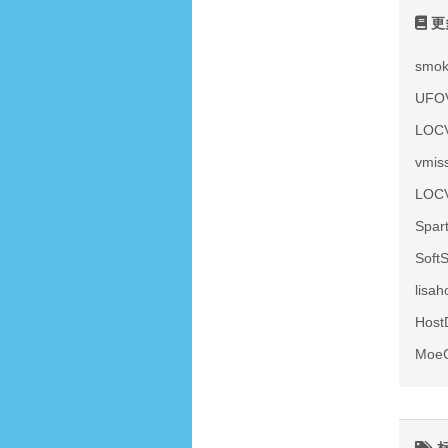
更
smo
UF
LOC
vmi
LOC
Spa
Sof
lis
Hos
Moe