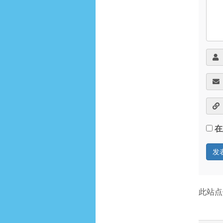
在
此站点