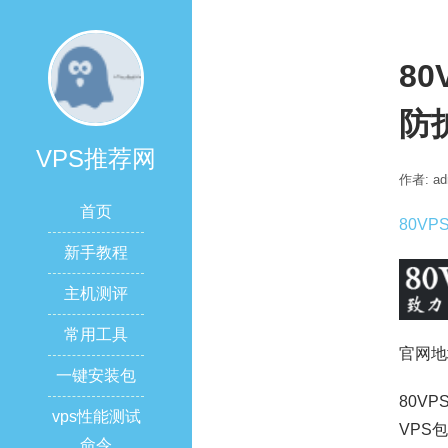
80
防
VPS推荐网
作者: ad
首页
80VP
新手教程
主机测评
常用工具
官网地
一键安装包
80V
vps性能测试
VPS
命令