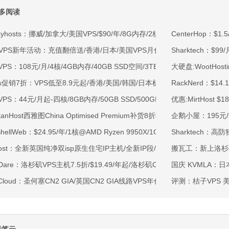
多阅读
kyhosts：挪威/加拿大/美国VPS/$90/年/8G内存/2核/80gNVMe/4T流量
CenterHop：$1
OVPS新年活动：充值翻倍送/香港/日本/美国VPS月付9.5折年付8折起/新
Sharktech：$9
VPS：108元/月/4核/4GB内存/40GB SSD空间/3TB流量/750Mbps-1Gb
大硬盘:WootHost
ss促销7折：VPS低至8.9元起/香港/美国/韩国/日本机房/可选CN2 GIA/AS9
RackNerd：$14
VPS：44元/月起-四核/8GB内存/50GB SSD/500GB@40Mbps/香港
优惠:MirtHost 
rtanHost西雅图China Optimised Premium补货8折$19.2/月起-四核AMD 
企鹅小屋：195元/季
tShellWeb：$24.95/年/1核@AMD Ryzen 9950X/1GB内存/20GB NV
Sharktech：
ahost：全新英国纯净双isp原生住宅IP主机/全新IP段/全新宿主机/9折月付6
搬瓦工：新上洛杉矶DC1
tDare：洛杉矶VPS主机7.5折/$19.49/年起/洛杉矶CN2 GIA/日本/保加利
国庆 KVMLA：日
Cloud：圣何塞CN2 GIA/英国CN2 GIA线路VPS年付299元起
评测：桔子VPS 