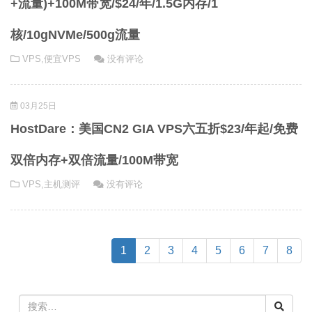
+流量)+100M带宽/$24/年/1.5G内存/1
核/10gNVMe/500g流量
VPS
,
便宜VPS
没有评论
03月25日
HostDare：美国CN2 GIA VPS六五折$23/年起/免费
双倍内存+双倍流量/100M带宽
VPS
,
主机测评
没有评论
(current)
1
2
3
4
5
6
7
8