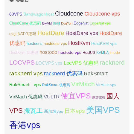
标签云
Cloudcone
Cloudcone vps
Bandwagonhost
80VPS
CloudCone 优惠码
EdgeNat
dmit
DiyVM
DogYun
EdgeNat vps
HostDare
HostDare vps
HostDare
edgeNAT 优惠码
优惠码
HostKvm
HostKVM vps
hosteons
hosteons vps
hostodo
hostodo vps
HostKvm 优惠码
HostUS
KVMLA
linode
LOCVPS
racknerd
LocVPS 优惠码
LOCVPS vps
racknerd vps
RakSmart
racknerd 优惠码
VirMach
RakSmart vps
RakSmart 优惠码
VirMach vps
便宜VPS
国人
VULTR
VirMach 优惠码
傲游主机
美国VPS
VPS
搬瓦工
日本vps
新加坡vps
香港vps