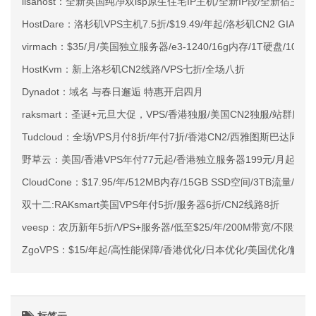
lisahost：全新英国纯净双isp原生住宅IP主机/全新IP段/全新宿主机
HostDare：洛杉矶VPS主机7.5折/$19.49/年起/洛杉矶CN2 GIA
virmach：$35/月/美国独立服务器/e3-1240/16g内存/1T硬盘/10T
HostKvm：新上洛杉矶CN2线路/VPS七折/全场八折
Dynadot：域名 与春日邂逅 特惠开启四月
raksmart：圣诞+元旦大促，VPS/香港独服/美国CN2独服/站群服务
Tudcloud：全场VPS月付8折/年付7折/香港CN2/西雅图斯巴达同款
野草云：美国/香港VPS年付77元起/香港独立服务器199元/月起/优
CloudCone：$17.95/年/512MB内存/15GB SSD空间/3TB流量/KV
双十二:RAKsmart美国VPS年付5折/服务器6折/CN2线路8折
veesp：农历新年5折/VPS+服务器/低至$25/年/200M带宽/不限流
ZgoVPS：$15/年起/高性能保障/香港优化/日本优化/美国优化/解锁