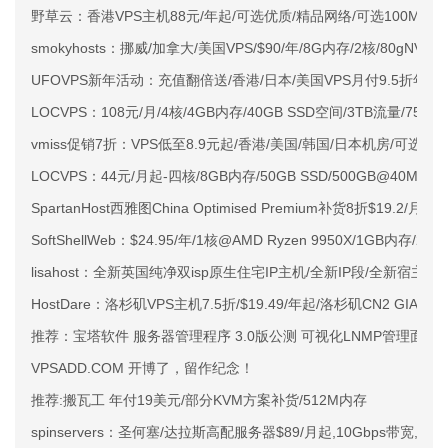
野草云：香港VPS主机88元/年起/可选优质/精品网络/可选100M不限
smokyhosts：挪威/加拿大/美国VPS/$90/年/8G内存/2核/80gNVMe
UFOVPS新年活动：充值翻倍送/香港/日本/美国VPS月付9.5折年付
LOCVPS：108元/月/4核/4GB内存/40GB SSD空间/3TB流量/750M
vmiss促销7折：VPS低至8.9元起/香港/美国/韩国/日本机房/可选CN2 G
LOCVPS：44元/月起-四核/8GB内存/50GB SSD/500GB@40M
SpartanHost西雅图China Optimised Premium补货8折$19.2/月
SoftShellWeb：$24.95/年/1核@AMD Ryzen 9950X/1GB内存/
lisahost：全新英国纯净双isp原生住宅IP主机/全新IP段/全新宿主机
HostDare：洛杉矶VPS主机7.5折/$19.49/年起/洛杉矶CN2 GIA
推荐：宝塔软件 服务器管理程序 3.0版公测 可视化LNMP管理面板
VPSADD.COM 开博了，留作纪念！
推荐:搬瓦工 年付19美元/部分KVM方案补货/512M内存
spinservers：圣何塞/达拉斯高配服务器$89/月起,10Gbps带宽,