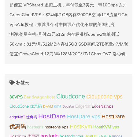
超便宜:VPShared 虚拟主机，年付低至3美元，带10Gbps防护
GreenCloudVPS：$24/年/1GB内存/200GB空间/1TB流量/1Gbps
VpsAdd教程：推荐几个对中国线路优化不错的美国机房
测评:创星主机-月付23元512m内存标准版openvz简单测试
50kvm：81元/月/512MB内存/15GB SSD空间/2TB流量/KVM/波特
便宜:CrownCloud 12刀/年/128M/20G/1T/1Gbps OVZ 洛杉矶
标签云
Cloudcone
Cloudcone vps
Bandwagonhost
80VPS
CloudCone 优惠码
EdgeNat
dmit
DiyVM
DogYun
EdgeNat vps
HostDare
HostDare vps
HostDare
edgeNAT 优惠码
优惠码
HostKvm
HostKVM vps
hosteons
hosteons vps
hostodo
hostodo vps
HostKvm 优惠码
HostUS
KVMLA
linode