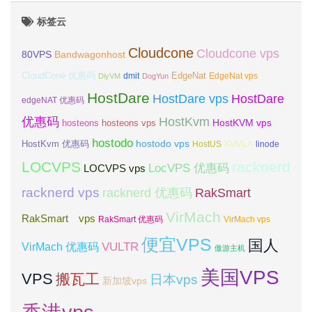
标签云
Cloudcone
Cloudcone vps
Bandwagonhost
80VPS
CloudCone 优惠码
EdgeNat
dmit
DiyVM
DogYun
EdgeNat vps
HostDare
HostDare vps
HostDare
edgeNAT 优惠码
优惠码
HostKvm
HostKVM vps
hosteons
hosteons vps
hostodo
hostodo vps
HostKvm 优惠码
HostUS
KVMLA
linode
LOCVPS
racknerd
LocVPS 优惠码
LOCVPS vps
racknerd vps
RakSmart
racknerd 优惠码
VirMach
RakSmart vps
RakSmart 优惠码
VirMach vps
便宜VPS
国人
VULTR
VirMach 优惠码
傲游主机
美国VPS
VPS
搬瓦工
日本vps
新加坡vps