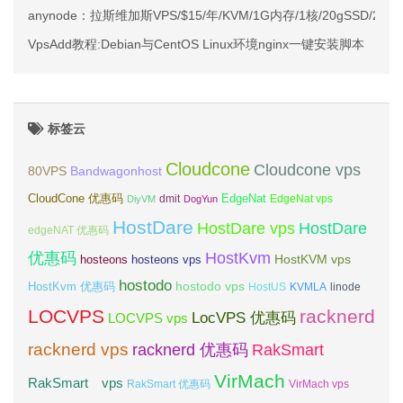
anynode：拉斯维加斯VPS/$15/年/KVM/1G内存/1核/20gSSD/2T流
VpsAdd教程:Debian与CentOS Linux环境nginx一键安装脚本
标签云
Cloudcone
Cloudcone vps
Bandwagonhost
80VPS
CloudCone 优惠码
EdgeNat
dmit
DiyVM
DogYun
EdgeNat vps
HostDare
HostDare vps
HostDare
edgeNAT 优惠码
优惠码
HostKvm
HostKVM vps
hosteons
hosteons vps
hostodo
hostodo vps
HostKvm 优惠码
HostUS
KVMLA
linode
LOCVPS
racknerd
LocVPS 优惠码
LOCVPS vps
racknerd vps
RakSmart
racknerd 优惠码
VirMach
RakSmart vps
RakSmart 优惠码
VirMach vps