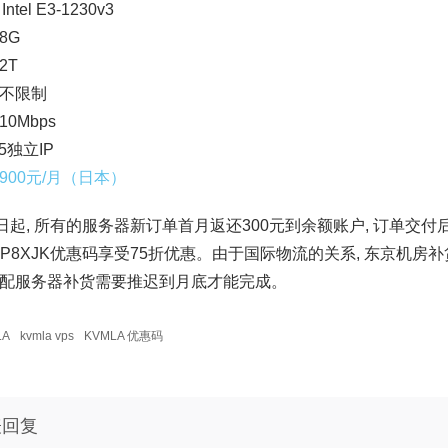
ntel E3-1230v3
8G
2T
不限制
0Mbps
5独立IP
900元/月（日本）
6日起, 所有的服务器新订单首月返还300元到余额账户, 订单交
SVP8XJK优惠码享受75折优惠。由于国际物流的关系, 东京机
配服务器补货需要推迟到月底才能完成。
LA
kvmla vps
KVMLA 优惠码
表回复