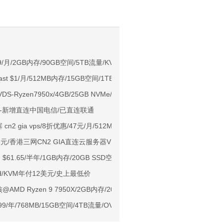
NIX/支持主流AI访问
9.99/月/2GB内存/90GB空间/5TB流量/KVM/香港leaseweb/新加坡
st $1/月/512MB内存/15GB空间/1TB流量/KVM/洛杉矶
用户下单送30元
VDS-Ryzen7950x/4GB/25GB NVMe/15TB@10Gbps/盐湖城机房
ps端口/KVM/深港IX/双端独立IP/香港原生IP
sts-新增直连中国电信/已直连联通
929/CMIN2/软银等线路
 cn2 gia vps/8折优惠/47元/月/512M内存/1核/10gSSD/450g流量
标准区/国内优化网络
/香港三网CN2 GIA直连云服务器VPS/1核心/1G内存/10M带宽
Ryzen7950x/4GB/100GB NVMe/5TB@10Gbps/免费DDoS防御
t：$61.65/半年/1GB内存/20GB SSD空间/1TB流量/2.5Gbps-10Gbps端口
Me空间/6TB流量/10Gbps端口/KVM/洛杉矶
rd/KVM年付12美元/史上最低价
1元起
2核@AMD Ryzen 9 7950X/2GB内存/20GB NVMe空间/10TB流量/10G
亚VPS九折
9.99/年/768MB/15GB空间/4TB流量/OVZ/洛杉矶