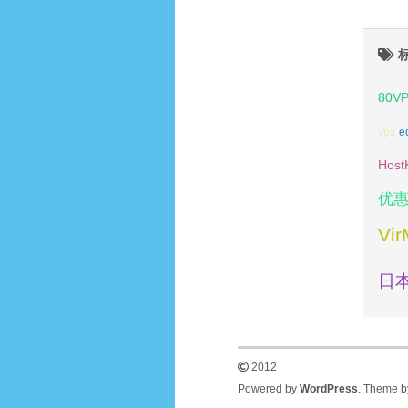
80V
vps
e
Host
优
Vi
日本
2012
Powered by
WordPress
. Theme 