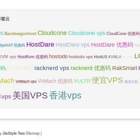
标签云
Cloudcone
Cloudcone vps
Bandwagonhost
PS
CloudCone 优惠码
HostDare
HostDare vps
HostDare 优惠码
ho
dgeNAT 优惠码
L
hostodo
KVM vps
hostodo vps
HostKvm 优惠码
HostUS
KVMLA
linode
racknerd
racknerd vps
RakSmart
racknerd 优惠码
惠码
便宜VPS
rMach
VULTR
VirMach 优惠码
VirMach vps
傲游主机
香港vps
美国VPS
vps
by
JieStyle Two
Sitemap
|