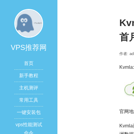
K
首
VPS推荐网
作者: ad
首页
Kvm
新手教程
主机测评
常用工具
官网地
一键安装包
vps性能测试
Kvm
命令