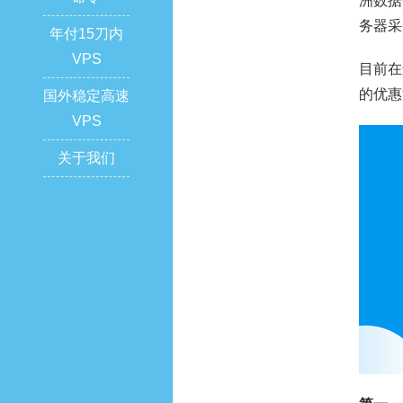
洲数据
务器采
年付15刀内
VPS
目前在
的优惠
国外稳定高速
VPS
关于我们