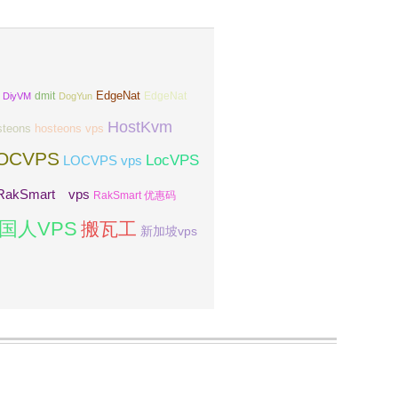
EdgeNat
dmit
DiyVM
DogYun
EdgeNat
HostKvm
steons
hosteons vps
OCVPS
LocVPS
LOCVPS vps
RakSmart vps
RakSmart 优惠码
国人VPS
搬瓦工
新加坡vps