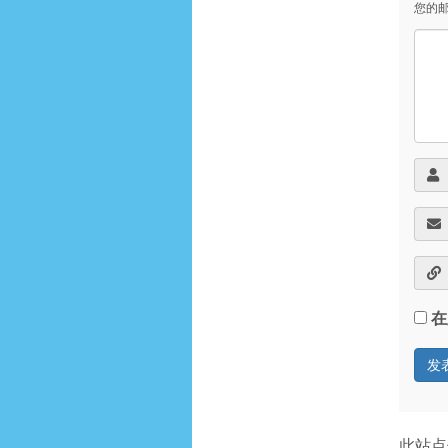
您的
在
此站点