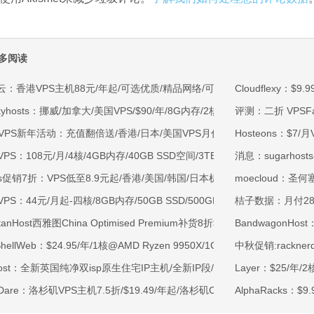
多阅读
云：香港VPS主机88元/年起/可选优质/精品网络/可选100M不限流量/免费C
Cloudflexy：$
kyhosts：挪威/加拿大/美国VPS/$90/年/8G内存/2核/80gNVMe/4T流量
评测：二折 VPSFa
OVPS新年活动：充值翻倍送/香港/日本/美国VPS月付9.5折年付8折起/新
Hosteons：$7/月
VPS：108元/月/4核/4GB内存/40GB SSD空间/3TB流量/750Mbps-1Gb
消息：sugarho
ss促销7折：VPS低至8.9元起/香港/美国/韩国/日本机房/可选CN2 GIA/AS9
moecloud：圣何塞
VPS：44元/月起-四核/8GB内存/50GB SSD/500GB@40Mbps/香港
桔子数据：月付28元
rtanHost西雅图China Optimised Premium补货8折$19.2/月起-四核AMD 
BandwagonHos
tShellWeb：$24.95/年/1核@AMD Ryzen 9950X/1GB内存/20GB NV
中秋促销:rackne
ahost：全新英国纯净双isp原生住宅IP主机/全新IP段/全新宿主机/9折月付6
Layer：$25/年/
tDare：洛杉矶VPS主机7.5折/$19.49/年起/洛杉矶CN2 GIA/日本/保加利
AlphaRacks：$