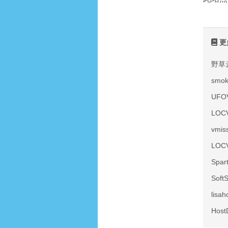
更
野草
smo
UF
LOC
vmi
LOC
Spa
Sof
lis
Hos