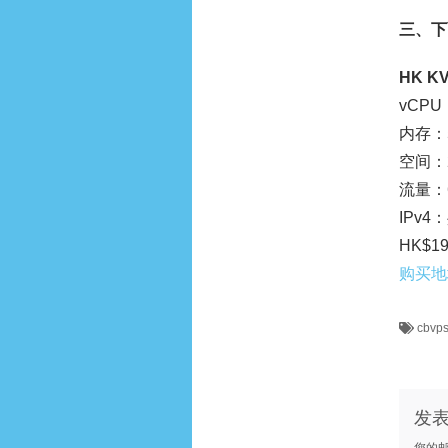
三、下面
HK K
vCPU
内存：5
空间：2
流量：6
IPv
HK$19
购买地
cbvp
发