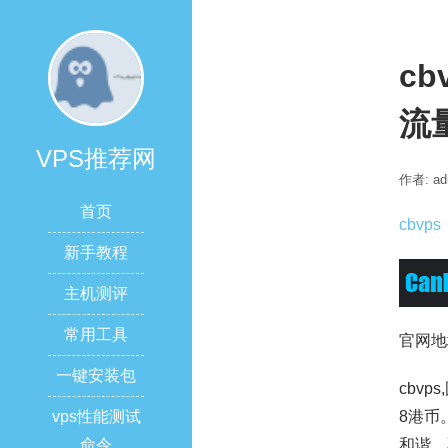
cb
流量
VPS推荐网
作者: ad
首页
cbvps
新手教程
主机测评
常用工具
官网地
一键安装包
cbv
vps性能测试
8港币
命令
和谐。