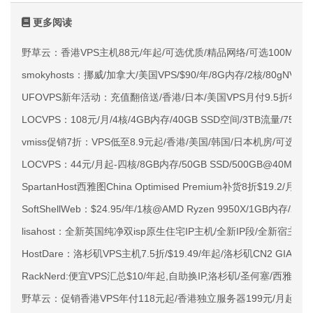
更多阅读
野草云：香港VPS主机88元/年起/可选优质/精品网络/可选100M不限
smokyhosts：挪威/加拿大/美国VPS/$90/年/8G内存/2核/80gNVMe
UFOVPS新年活动：充值翻倍送/香港/日本/美国VPS月付9.5折年付
LOCVPS：108元/月/4核/4GB内存/40GB SSD空间/3TB流量/750M
vmiss促销7折：VPS低至8.9元起/香港/美国/韩国/日本机房/可选CN2 G
LOCVPS：44元/月起-四核/8GB内存/50GB SSD/500GB@40M
SpartanHost西雅图China Optimised Premium补货8折$19.2/月
SoftShellWeb：$24.95/年/1核@AMD Ryzen 9950X/1GB内存/
lisahost：全新英国纯净双isp原生住宅IP主机/全新IP段/全新宿主机
HostDare：洛杉矶VPS主机7.5折/$19.49/年起/洛杉矶CN2 GIA
RackNerd:便宜VPS汇总$10/年起,自助换IP,洛杉矶/圣何塞/西雅图
野草云：促销香港VPS年付118元起/香港独立服务器199元/月起/可