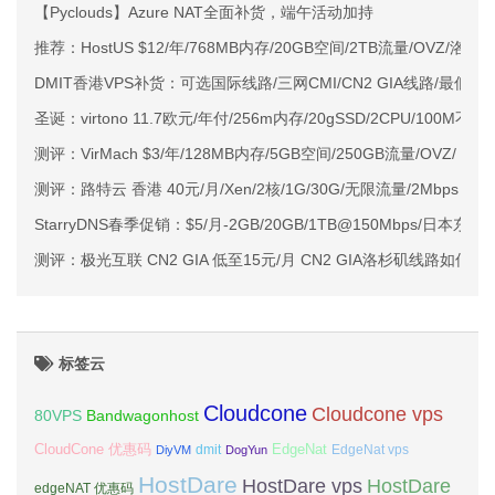
【Pyclouds】Azure NAT全面补货，端午活动加持
推荐：HostUS $12/年/768MB内存/20GB空间/2TB流量/OVZ/洛杉
DMIT香港VPS补货：可选国际线路/三网CMI/CN2 GIA线路/最低年
圣诞：virtono 11.7欧元/年付/256m内存/20gSSD/2CPU/100M不
测评：VirMach $3/年/128MB内存/5GB空间/250GB流量/OVZ/ 西
测评：路特云 香港 40元/月/Xen/2核/1G/30G/无限流量/2Mbps 香
StarryDNS春季促销：$5/月-2GB/20GB/1TB@150Mbps/日本东
测评：极光互联 CN2 GIA 低至15元/月 CN2 GIA洛杉矶线路如何？
标签云
Cloudcone
Cloudcone vps
Bandwagonhost
80VPS
CloudCone 优惠码
EdgeNat
dmit
DiyVM
DogYun
EdgeNat vps
HostDare
HostDare vps
HostDare
edgeNAT 优惠码