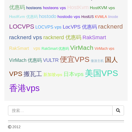
优惠码
HostKvm
HostKVM vps
hosteons
hosteons vps
hostodo
hostodo vps
HostKvm 优惠码
HostUS
KVMLA
linode
LOCVPS
racknerd
LocVPS 优惠码
LOCVPS vps
racknerd vps
RakSmart
racknerd 优惠码
VirMach
RakSmart vps
RakSmart 优惠码
VirMach vps
便宜VPS
国人
VULTR
VirMach 优惠码
傲游主机
美国VPS
VPS
搬瓦工
日本vps
新加坡vps
香港vps
2012