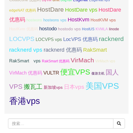
dmit
DiyVM
DogYun
EdgeNat vps
HostDare
HostDare vps
HostDare
edgeNAT 优惠码
优惠码
HostKvm
HostKVM vps
hosteons
hosteons vps
hostodo
hostodo vps
HostKvm 优惠码
HostUS
KVMLA
linode
LOCVPS
racknerd
LocVPS 优惠码
LOCVPS vps
racknerd vps
RakSmart
racknerd 优惠码
VirMach
RakSmart vps
RakSmart 优惠码
VirMach vps
便宜VPS
国人
VULTR
VirMach 优惠码
傲游主机
美国VPS
VPS
搬瓦工
日本vps
新加坡vps
香港vps