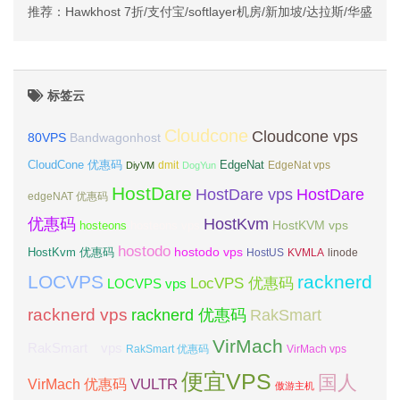
推荐：Hawkhost 7折/支付宝/softlayer机房/新加坡/达拉斯/华盛顿
标签云
Cloudcone
Cloudcone vps
Bandwagonhost
80VPS
CloudCone 优惠码
EdgeNat
dmit
DiyVM
DogYun
EdgeNat vps
HostDare
HostDare vps
HostDare
edgeNAT 优惠码
优惠码
HostKvm
HostKVM vps
hosteons
hosteons vps
hostodo
hostodo vps
HostKvm 优惠码
HostUS
KVMLA
linode
LOCVPS
racknerd
LocVPS 优惠码
LOCVPS vps
racknerd vps
RakSmart
racknerd 优惠码
VirMach
RakSmart vps
RakSmart 优惠码
VirMach vps
便宜VPS
国人
VULTR
VirMach 优惠码
傲游主机