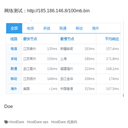
网络测试：http://185.186.146.8/100mb.bin
Doe
HostDare
HostDare vps
HostDare 优惠码