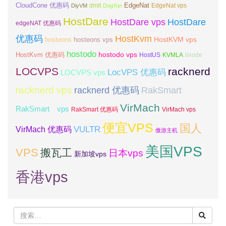
CloudCone 优惠码
EdgeNat
dmit
DiyVM
DogYun
EdgeNat vps
HostDare
HostDare vps
HostDare
edgeNAT 优惠码
优惠码
HostKvm
HostKVM vps
hosteons
hosteons vps
hostodo
hostodo vps
HostKvm 优惠码
HostUS
KVMLA
linode
LOCVPS
racknerd
LocVPS 优惠码
LOCVPS vps
racknerd vps
RakSmart
racknerd 优惠码
VirMach
RakSmart vps
RakSmart 优惠码
VirMach vps
便宜VPS
国人
VULTR
VirMach 优惠码
傲游主机
美国VPS
VPS
搬瓦工
日本vps
新加坡vps
香港vps