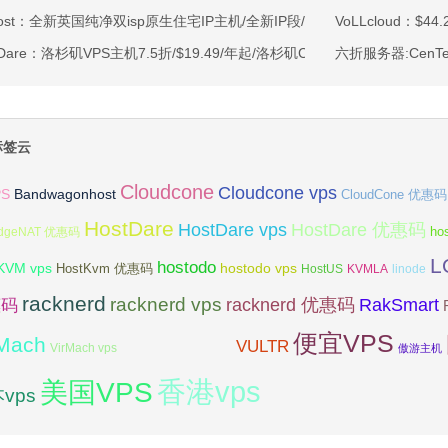
ahost：全新英国纯净双isp原生住宅IP主机/全新IP段/全新宿主机/9折月付6
VoLLcloud：$4
tDare：洛杉矶VPS主机7.5折/$19.49/年起/洛杉矶CN2 GIA/日本/保加利
六折服务器:CenTe
标签云
Cloudcone
Cloudcone vps
Bandwagonhost
PS
CloudCone 优惠码
HostDare
HostDare vps
HostDare 优惠码
ho
dgeNAT 优惠码
L
hostodo
KVM vps
hostodo vps
HostKvm 优惠码
HostUS
KVMLA
linode
racknerd
racknerd vps
RakSmart
racknerd 优惠码
惠码
便宜VPS
rMach
VULTR
VirMach 优惠码
VirMach vps
傲游主机
香港vps
美国VPS
vps