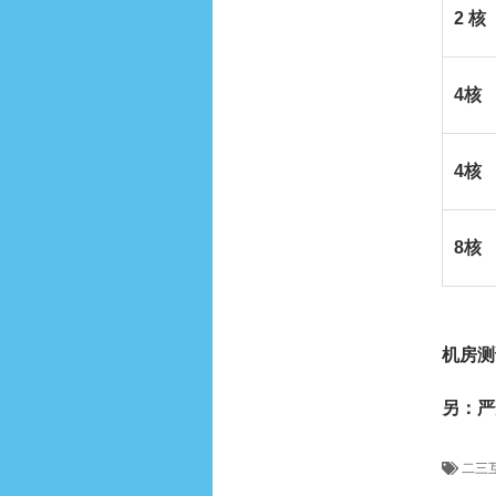
2
核
4
核
4
核
8核
机房测
另：
严
二三