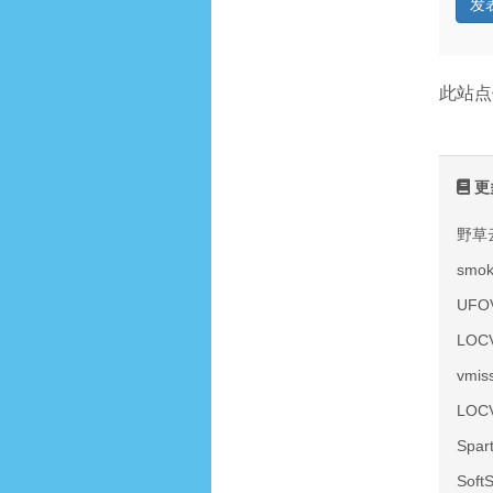
此站点
更
野草
smo
UF
LOC
vmi
LOC
Spa
Sof