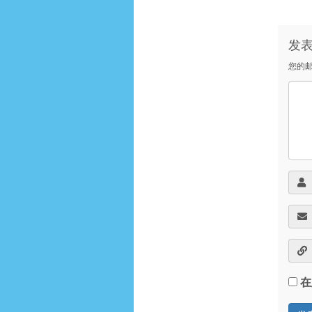
发
您的
在