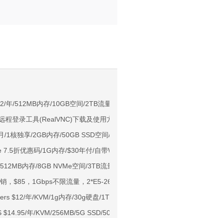
。
NIX/支持主流AI访问
$12/年/512MB内存/10GB空间/2TB流量/KVM/洛杉矶
NC远程登录工具(RealVNC)下载及使用方法(图)
用户下单送30元
0/月/1核独享/2GB内存/50GB SSD空间/不限流量/100Mbps端口/DDOS
ps端口/KVM/深港IX/双端独立IP/香港原生IP
re 7.5折优惠码/1G内存/$30年付/自带Win
929/CMIN2/软银等线路
年/512MB内存/8GB NVMe空间/3TB流量/1Gbps端口/KVM/拉斯维加斯；送Di
标准区/国内优化网络
促销，$85，1Gbps不限流量，2*E5-2620v2，洛杉矶/纽约
Ryzen7950x/4GB/100GB NVMe/5TB@10Gbps/免费DDoS防御
vers $12/年/KVM/1g内存/30g硬盘/1T流量/洛杉矶
Me空间/6TB流量/10Gbps端口/KVM/洛杉矶
$14.95/年/KVM/256MB/5G SSD/500GB 费城