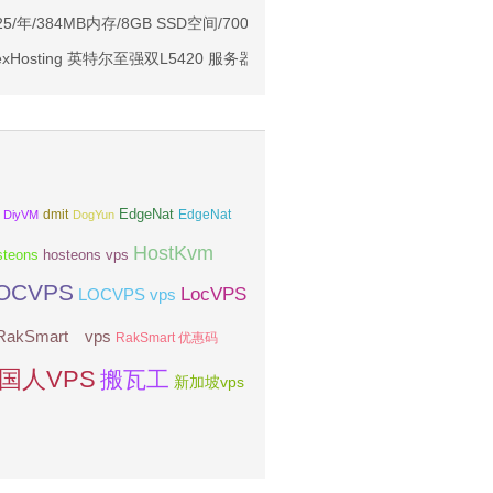
1元起
4.25/年/384MB内存/8GB SSD空间/700GB流量/250Mbps-500Mbps端
亚VPS九折
xHosting 英特尔至强双L5420 服务器亚洲优化
EdgeNat
dmit
DiyVM
DogYun
EdgeNat
HostKvm
steons
hosteons vps
OCVPS
LocVPS
LOCVPS vps
RakSmart vps
RakSmart 优惠码
国人VPS
搬瓦工
新加坡vps