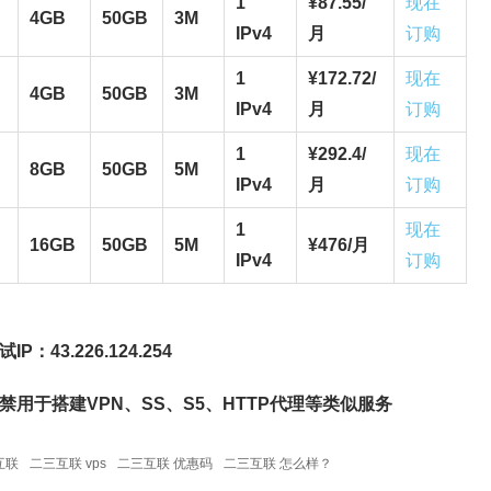
1
¥
87.55/
现在
4GB
50GB
3M
IPv4
月
订购
1
¥
172.72/
现在
4GB
50GB
3M
IPv4
月
订购
1
¥
292.4/
现在
8GB
50GB
5M
IPv4
月
订购
1
现在
16GB
50GB
5M
¥
476/
月
IPv4
订购
试IP
：
43.226.124.254
禁用于搭建VPN、SS、S5、HTTP代理等类似服务
互联
二三互联 vps
二三互联 优惠码
二三互联 怎么样？