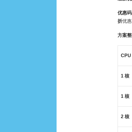
优惠
码
折
优惠
方案整
C
PU
1
核
1
核
2
核