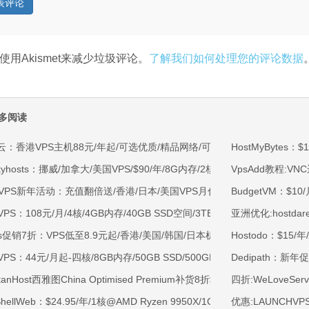
使用Akismet来减少垃圾评论。
了解我们如何处理您的评论数据
多阅读
云：香港VPS主机88元/年起/可选优质/精品网络/可选100M不限流量/免费C
HostMyBytes：
kyhosts：挪威/加拿大/美国VPS/$90/年/8G内存/2核/80gNVMe/4T流量
VpsAdd教程:V
OVPS新年活动：充值翻倍送/香港/日本/美国VPS月付9.5折年付8折起/新
BudgetVM：$1
VPS：108元/月/4核/4GB内存/40GB SSD空间/3TB流量/750Mbps-1Gb
亚洲优化:hostda
ss促销7折：VPS低至8.9元起/香港/美国/韩国/日本机房/可选CN2 GIA/AS9
Hostodo：$15/
VPS：44元/月起-四核/8GB内存/50GB SSD/500GB@40Mbps/香港
Dedipath：新年
rtanHost西雅图China Optimised Premium补货8折$19.2/月起-四核AMD 
四折:WeLoveSer
tShellWeb：$24.95/年/1核@AMD Ryzen 9950X/1GB内存/20GB NV
优惠:LAUNCHVPS 