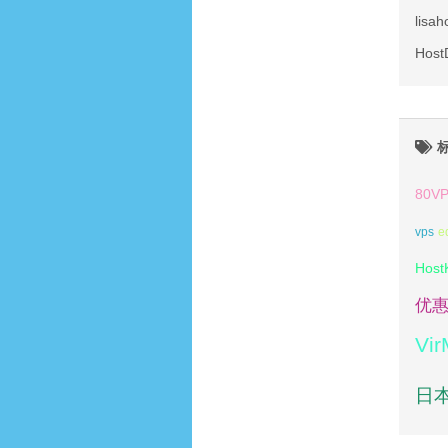
lis
Hos
80V
vps
e
Host
优
Vi
日本