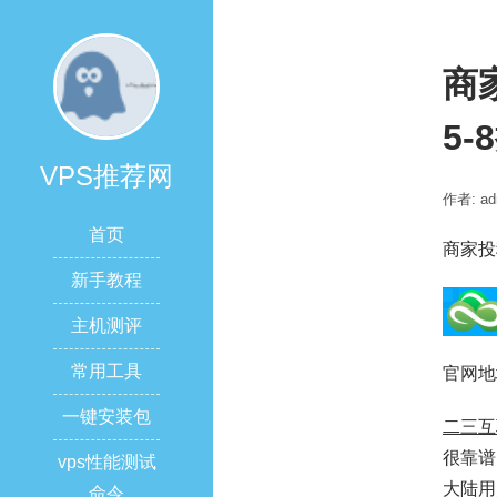
商
5-
VPS推荐网
作者: ad
首页
商家投
新手教程
主机测评
常用工具
官网地
一键安装包
二三互
很靠谱
vps性能测试
大陆用
命令