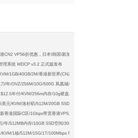
。
NIX/支持主流AI访问
：香港CN2 VPS6折优惠，日本\韩国\新加坡\香港\美国一律8折(都是优化线路
管理系统 WDCP v3.2 正式版发布
用户下单送30元
KVM/1GB/40GB/2M/香港新世界(CN2)
ps端口/KVM/深港IX/双端独立IP/香港原生IP
15刀/年/OVZ/256M/10G/500G 凤凰城/圣何塞/洛杉矶
929/CMIN2/软银等线路
on $12.5年付/KVM/256m内存/10g硬盘/500g流量/洛杉矶
标准区/国内优化网络
.15美元/KVM/洛杉矶/512M/20GB SSD/750GB流量
Ryzen7950x/4GB/100GB NVMe/5TB@10Gbps/免费DDoS防御
上新香港国际C区/1Gbps带宽香港VPS八折$6.8/月起
Me空间/6TB流量/10Gbps端口/KVM/洛杉矶
0元/年/512MB内存/10GB SSD空间/300GB流量/150Mbps端口/KVM/洛杉矶CN
1元起
/KVM/1核/512M/15G/1T/100Mbps 纽约