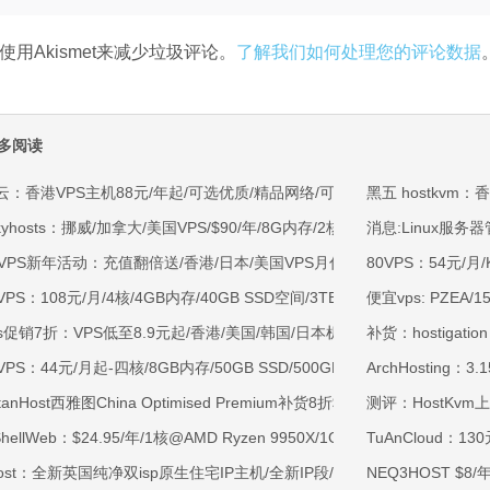
使用Akismet来减少垃圾评论。
了解我们如何处理您的评论数据
多阅读
云：香港VPS主机88元/年起/可选优质/精品网络/可选100M不限流量/免费C
黑五 hostkvm
kyhosts：挪威/加拿大/美国VPS/$90/年/8G内存/2核/80gNVMe/4T流量
消息:Linux服务器
OVPS新年活动：充值翻倍送/香港/日本/美国VPS月付9.5折年付8折起/新
80VPS：54元/月/
VPS：108元/月/4核/4GB内存/40GB SSD空间/3TB流量/750Mbps-1Gb
便宜vps: PZEA/
ss促销7折：VPS低至8.9元起/香港/美国/韩国/日本机房/可选CN2 GIA/AS9
补货：hostigati
VPS：44元/月起-四核/8GB内存/50GB SSD/500GB@40Mbps/香港
ArchHosting：3
rtanHost西雅图China Optimised Premium补货8折$19.2/月起-四核AMD 
测评：HostKvm
tShellWeb：$24.95/年/1核@AMD Ryzen 9950X/1GB内存/20GB NV
TuAnCloud：13
ahost：全新英国纯净双isp原生住宅IP主机/全新IP段/全新宿主机/9折月付6
NEQ3HOST $8/年