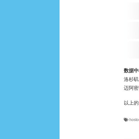
数据中
洛杉矶：
迈阿密：
以上的
host