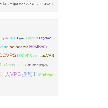
亚VPS九折
d $15/半年/OpenVZ/3GB/50GB/3TB 洛杉矶
EdgeNat
dmit
DiyVM
DogYun
EdgeNat
HostKvm
steons
hosteons vps
OCVPS
LocVPS
LOCVPS vps
RakSmart vps
RakSmart 优惠码
国人VPS
搬瓦工
新加坡vps