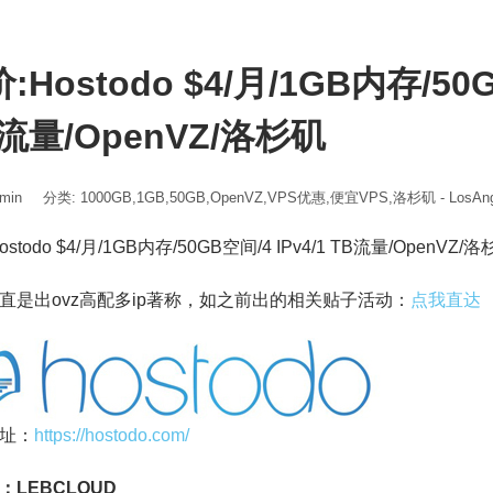
:Hostodo $4/月/1GB内存/50G
流量/OpenVZ/洛杉矶
min
分类:
1000GB
,
1GB
,
50GB
,
OpenVZ
,
VPS优惠
,
便宜VPS
,
洛杉矶 - LosAng
stodo $4/月/1GB内存/50GB空间/4 IPv4/1 TB流量/OpenVZ/
直是出ovz高配多ip著称，如之前出的相关贴子活动：
点我直达
址：
https://hostodo.com/
：LEBCLOUD