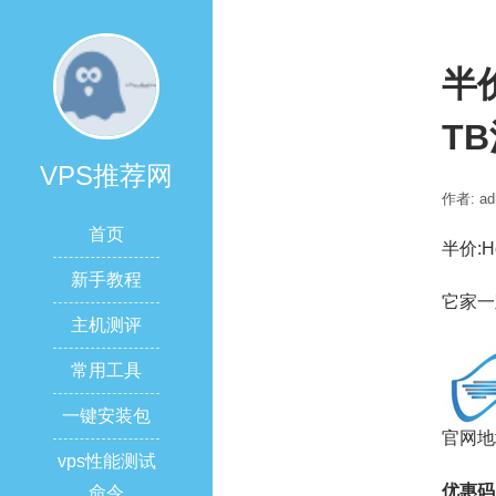
半价
TB
VPS推荐网
作者: ad
首页
半价:Ho
新手教程
它家一
主机测评
常用工具
一键安装包
官网地
vps性能测试
优惠码
命令