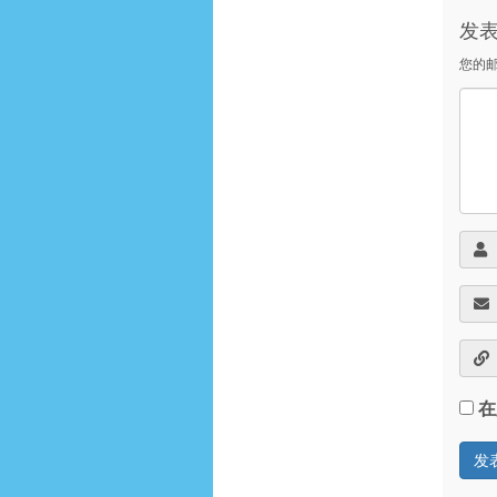
发
您的
在