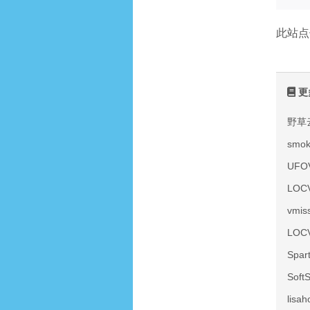
此站点
更
野草
smo
UF
LOC
vmi
LOC
Spa
Sof
lis