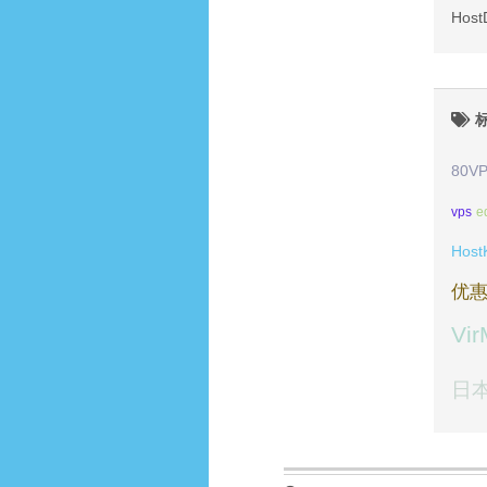
Hos
80V
vps
e
Host
优
Vi
日本