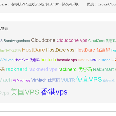
tDare：洛杉矶VPS主机7.5折/$19.49/年起/洛杉矶CN2 GIA/日本/保加利
优惠：CrownClou
标签云
Cloudcone
Cloudcone vps
Bandwagonhost
PS
CloudCone 优惠码
HostDare
HostDare vps
HostDare 优惠码
ho
dgeNAT 优惠码
L
hostodo
KVM vps
hostodo vps
HostKvm 优惠码
HostUS
KVMLA
linode
racknerd
racknerd vps
RakSmart
racknerd 优惠码
惠码
便宜VPS
rMach
VULTR
VirMach 优惠码
VirMach vps
傲游主机
香港vps
美国VPS
vps