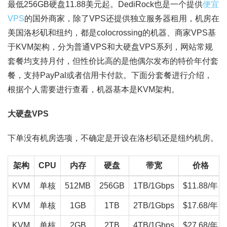
最低256GB硬盘11.88美元起。DediRock也是一个提供
便宜
VPS
的国外商家，除了VPS还提供独立服务器租用，机房在
美国洛杉矶和纽约，都是colocrossing的机器、商家VPS基
于KVM架构，分为普通VPS和大硬盘VPS系列，网站常规
套餐均支持月付，但性价比高的是他偶尔发布的特价年付套
餐，支持PayPal或者信用卡付款。下面分套餐进行介绍，
根据个人需要进行查看，机器基本是KVM架构。
大硬盘VPS
下单没有机房选项，不确定是开设在洛杉矶还是纽约机房。
架构
CPU
内存
硬盘
带宽
价格
KVM
单核
512MB
256GB
1TB/1Gbps
$11.88/年
KVM
单核
1GB
1TB
2TB/1Gbps
$17.68/年
KVM
单核
2GB
2TB
4TB/1Gbps
$27.68/年