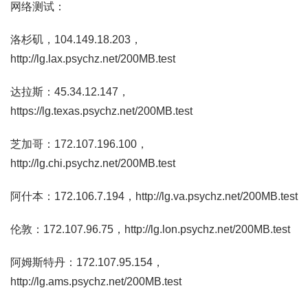
网络测试：
洛杉矶，104.149.18.203，
http://lg.lax.psychz.net/200MB.test
达拉斯：45.34.12.147，
https://lg.texas.psychz.net/200MB.test
芝加哥：172.107.196.100，
http://lg.chi.psychz.net/200MB.test
阿什本：172.106.7.194，http://lg.va.psychz.net/200MB.test
伦敦：172.107.96.75，http://lg.lon.psychz.net/200MB.test
阿姆斯特丹：172.107.95.154，
http://lg.ams.psychz.net/200MB.test