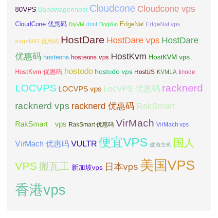
Cloudcone
Cloudcone vps
Bandwagonhost
80VPS
CloudCone 优惠码
EdgeNat
dmit
DiyVM
DogYun
EdgeNat vps
HostDare
HostDare vps
HostDare
edgeNAT 优惠码
优惠码
HostKvm
HostKVM vps
hosteons
hosteons vps
hostodo
hostodo vps
HostKvm 优惠码
HostUS
KVMLA
linode
LOCVPS
racknerd
LocVPS 优惠码
LOCVPS vps
racknerd vps
RakSmart
racknerd 优惠码
VirMach
RakSmart vps
RakSmart 优惠码
VirMach vps
便宜VPS
国人
VULTR
VirMach 优惠码
傲游主机
美国VPS
VPS
搬瓦工
日本vps
新加坡vps
香港vps