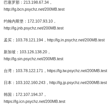
巴塞罗那：213.198.67.34，
http://lg.bcn.psychz.net/200MB.test
约翰内斯堡：172.107.93.10，
http://lg.jnb.psychz.net/200MB.test
孟买：103.78.121.194，http://lg.in.psychz.net/200MB.test
新加坡：103.126.138.20，
http://lg.sin.psychz.net/200MB.test
台湾：103.78.122.171，https://lg.tw.psychz.net/200MB.test
日本：103.102.160.243，http://lg.jp.psychz.net/200MB.test
韩国：172.107.194.37，
https://lg.icn.psychz.net/200MB.test