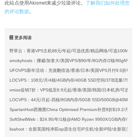
此站点使用Akismet来减少垃圾评论。
了解我们如何处理您
的评论数据
。
更多阅读
野草云：香港VPS主机88元/年起/可选优质/精品网络/可选100M不限
smokyhosts：挪威/加拿大/美国VPS/$90/年/8G内存/2核/80gNVMe
UFOVPS新年活动：充值翻倍送/香港/日本/美国VPS月付9.5折年付
LOCVPS：108元/月/4核/4GB内存/40GB SSD空间/3TB流量/750M
vmiss促销7折：VPS低至8.9元起/香港/美国/韩国/日本机房/可选CN2 G
LOCVPS：44元/月起-四核/8GB内存/50GB SSD/500GB@40M
SpartanHost西雅图China Optimised Premium补货8折$19.2/月
SoftShellWeb：$24.95/年/1核@AMD Ryzen 9950X/1GB内存/
lisahost：全新英国纯净双isp原生住宅IP主机/全新IP段/全新宿主机