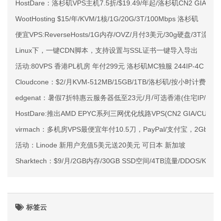
HostDare：洛杉矶VPS主机7.5折/$19.49/年起/洛杉矶CN2 GIA
WootHosting $15/年/KVM/1核/1G/20G/3T/100Mbps 洛杉矶
便宜VPS:ReverseHosts/1G内存/OVZ/月付3美元/30g硬盘/3T流量
Linux下，一键CDN脚本，支持设置与SSL证书一键导入导出
活动:80VPS 香港PL机房 年付299元 洛杉矶MC独服 244IP-4C 月付
Cloudcone：$2/月KVM-512MB/15GB/1TB/洛杉矶/按小时计费/
edgenat：暑假7折特惠云服务器低至23元/月/可选香港(住宅IP/直连)/
HostDare:推出AMD EPYC系列三网优化线路VPS(CN2 GIA/CUIIV
virmach：多机房VPS最便宜年付10.5刀，PayPal/支付宝，2Gbp
活动：Linode 新用户充值5美元送20美元 可日本 新加坡
Sharktech：$9/月/2GB内存/30GB SSD空间/4TB流量/DDOS/KV
标签云