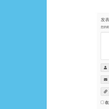
发
您的
在