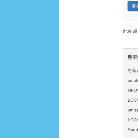
此站点
更
野草
smo
UF
LOC
vmi
LOC
Spa