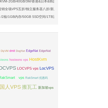
Me空间/6TB流量/10Gbps端口/KVM/洛杉矶
年KVM-2GB/40GB/3M/香港&日本&韩国等机房
1元起
618促销全场VPS五折/独立服务器八折/新用户注册送10美元
亚VPS九折
5/月/2核/1GB内存/50GB SSD空间/1TB流量/10Gbps端口/KVM/洛杉矶
EdgeNat
dmit
DiyVM
DogYun
EdgeNat
HostKvm
steons
hosteons vps
OCVPS
LocVPS
LOCVPS vps
RakSmart vps
RakSmart 优惠码
国人VPS
搬瓦工
新加坡vps