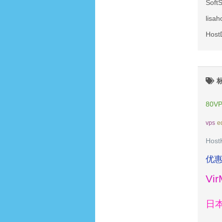
Sof
lis
Hos
80V
vps
e
Host
优
Vi
日本