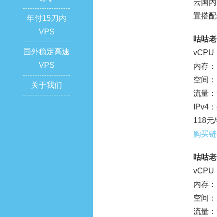
云国内
置搭配
年付15刀内
VPS
咕咕老
国外稳定高速
vCPU
VPS
内存：1
空间：2
关于我们
流量：9
IPv
118元
购买链
咕咕老
vCPU
内存：1
空间：2
流量：9