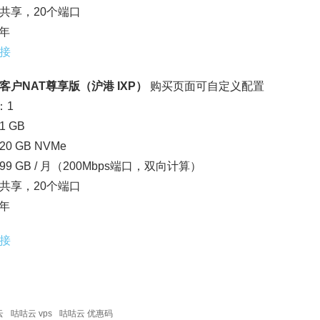
4：共享，20个端口
/年
接
客户NAT尊享版（沪港 IXP）
购买页面可自定义配置
：1
 GB
0 GB NVMe
9 GB / 月（200Mbps端口，双向计算）
4：共享，20个端口
/年
接
云
咕咕云 vps
咕咕云 优惠码