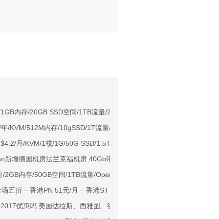
。
NIX/支持主流AI访问
月/1GB内存/20GB SSD空间/1TB流量/200Mbps端口/KVM/香港leaseweb/
/年/KVM/512M内存/10gSSD/1T流量/Voxility提供ddos保护
用户下单送30元
$4.2/月/KVM/1核/1G/50G SSD/1.5T/1Gbps 达拉斯
ps端口/KVM/深港IX/双端独立IP/香港原生IP
cean新增德国机房法兰克福机房,40Gb带宽,支持IPv6
929/CMIN2/软银等线路
99/月/2GB内存/50GB空间/1TB流量/OpenVZ/洛杉矶
标准区/国内优化网络
 全场五折 – 香港PN 51元/月 – 香港ST 67元/月
Ryzen7950x/4GB/100GB NVMe/5TB@10Gbps/免费DDoS防御
VM 2017优惠码 美国达拉斯、西雅图、纽约三机房