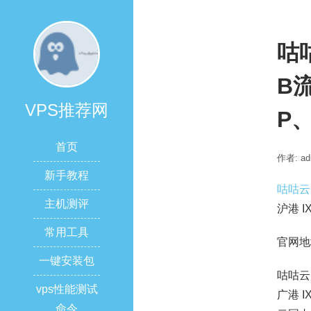
咕咕
B流
VPS推荐网
P、
首页
作者: ad
新手教程
咕咕云
主机测评
沪港 I
常用工具
官网地
一键安装包
咕咕云
vps性能测试
广港 
命令