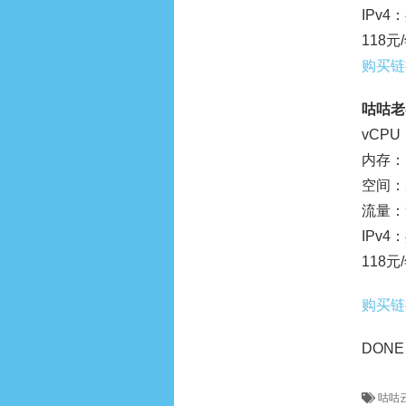
IPv
118元
购买链
咕咕老
vCPU
内存：1
空间：2
流量：9
IPv
118元
购买链
DONE
咕咕