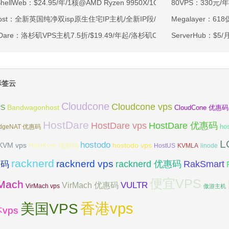
tShellWeb：$24.95/年/1核@AMD Ryzen 9950X/1GB内存/20GB NV
80VPS：330元/
ahost：全新英国纯净双isp原生住宅IP主机/全新IP段/全新宿主机/9折月付6
Megalayer：
tDare：洛杉矶VPS主机7.5折/$19.49/年起/洛杉矶CN2 GIA/日本/保加利
ServerHub：$
标签云
Cloudcone
Cloudcone vps
Bandwagonhost
PS
CloudCone 优惠码
HostDare
HostDare vps
HostDare 优惠码
ho
dgeNAT 优惠码
L
hostodo
KVM vps
hostodo vps
HostKvm 优惠码
HostUS
KVMLA
linode
racknerd
racknerd vps
RakSmart
racknerd 优惠码
惠码
便宜VPS
rMach
VULTR
VirMach 优惠码
VirMach vps
傲游主机
香港vps
美国VPS
vps