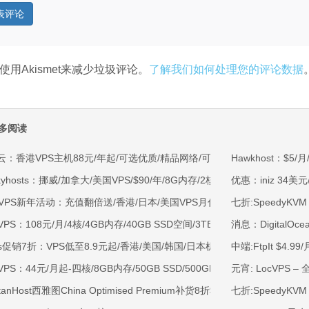
使用Akismet来减少垃圾评论。
了解我们如何处理您的评论数据
多阅读
云：香港VPS主机88元/年起/可选优质/精品网络/可选100M不限流量/免费C
Hawkhost：$5/
kyhosts：挪威/加拿大/美国VPS/$90/年/8G内存/2核/80gNVMe/4T流量
优惠：iniz 34美元
OVPS新年活动：充值翻倍送/香港/日本/美国VPS月付9.5折年付8折起/新
七折:SpeedyKVM 
VPS：108元/月/4核/4GB内存/40GB SSD空间/3TB流量/750Mbps-1Gb
消息：DigitalO
ss促销7折：VPS低至8.9元起/香港/美国/韩国/日本机房/可选CN2 GIA/AS9
中端:FtpIt $4.
VPS：44元/月起-四核/8GB内存/50GB SSD/500GB@40Mbps/香港
元宵: LocVPS –
rtanHost西雅图China Optimised Premium补货8折$19.2/月起-四核AMD 
七折:SpeedyK