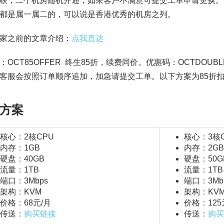
联，二个机房随机开通，如果客户不满意可提交工单申请更换。
都是属一属二的，可以说是香港优秀的机房之列。
家之前的文章介绍：
点我直达
：OCT85OFFER 终生85折，续费同价。优惠码：OCTDOU
客服会按照订单顺序追加，加急请提交工单。以下方案为85折
方案
核心：2核CPU
核心：3核
内存：1GB
内存：2GB
硬盘：40GB
硬盘：50G
流量：1TB
流量：1TB
端口：3Mbps
端口：3Mb
架构：KVM
架构：KV
价格：68元/月
价格：125
传送：
购买链接
传送：
购买