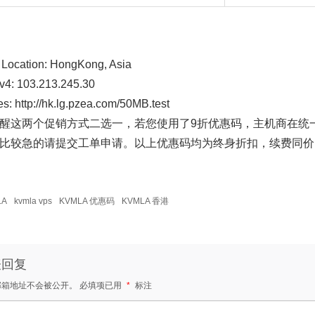
 Location: HongKong, Asia
Pv4: 103.213.245.30
les: http://hk.lg.pzea.com/50MB.test
醒这两个促销方式二选一，若您使用了9折优惠码，主机商在统
比较急的请提交工单申请。以上优惠码均为终身折扣，续费同价，主机
LA
kvmla vps
KVMLA 优惠码
KVMLA 香港
表回复
邮箱地址不会被公开。
必填项已用
*
标注