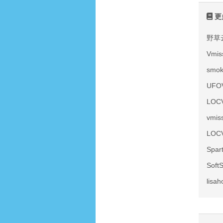
更
野草
Vmi
smo
UF
LOC
vmi
LOC
Spa
Sof
lis