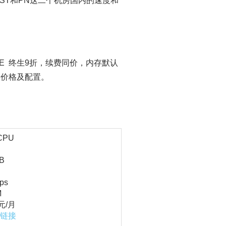
ST和PN这二个机房国内的速度和
BLE 终生9折，续费同价，内存默认
扣价格及配置。
CPU
B
ps
M
元/月
链接