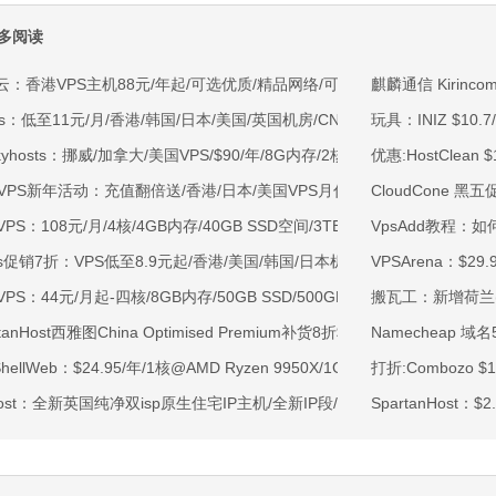
多阅读
云：香港VPS主机88元/年起/可选优质/精品网络/可选100M不限流量/免费C
麒麟通信 Kirin
ss：低至11元/月/香港/韩国/日本/美国/英国机房/CN2/CUII/CMIN2/AS48
玩具：INIZ $10.
kyhosts：挪威/加拿大/美国VPS/$90/年/8G内存/2核/80gNVMe/4T流量
优惠:HostClean
OVPS新年活动：充值翻倍送/香港/日本/美国VPS月付9.5折年付8折起/新
CloudCone 
VPS：108元/月/4核/4GB内存/40GB SSD空间/3TB流量/750Mbps-1Gb
VpsAdd教程：
ss促销7折：VPS低至8.9元起/香港/美国/韩国/日本机房/可选CN2 GIA/AS9
VPSArena：$2
VPS：44元/月起-四核/8GB内存/50GB SSD/500GB@40Mbps/香港
搬瓦工：新增荷兰(适
rtanHost西雅图China Optimised Premium补货8折$19.2/月起-四核AMD 
Namecheap 域
tShellWeb：$24.95/年/1核@AMD Ryzen 9950X/1GB内存/20GB NV
打折:Combozo $
ahost：全新英国纯净双isp原生住宅IP主机/全新IP段/全新宿主机/9折月付6
SpartanHost：