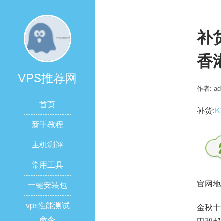
补货
香
VPS推荐网
作者: ad
首页
补货:
K
新手教程
主机测评
常用工具
官网地
一键安装包
vps性能测试
金秋十
命令