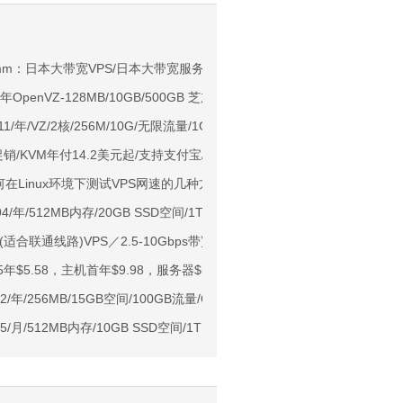
NIX/支持主流AI访问
comm：日本大带宽VPS/日本大带宽服务器/软银+BBIX+KDDI直连/88元/月起
37高速线路
7/年OpenVZ-128MB/10GB/500GB 芝加哥&达拉斯
 $11/年/VZ/2核/256M/10G/无限流量/1Gbps 罗马尼亚
用户下单送30元
黑五促销/KVM年付14.2美元起/支持支付宝/洛杉矶机房
ps端口/KVM/深港IX/双端独立IP/香港原生IP
如何在Linux环境下测试VPS网速的几种方法
929/CMIN2/软银等线路
9.94/年/512MB内存/20GB SSD空间/1TB流量/300Mbps端口/KVM/日本
标准区/国内优化网络
合联通线路)VPS／2.5-10Gbps带宽／季付46.7美元起
Ryzen7950x/4GB/100GB NVMe/5TB@10Gbps/免费DDoS防御
名5年$5.58，主机首年$9.98，服务器$58.98
Me空间/6TB流量/10Gbps端口/KVM/洛杉矶
12/年/256MB/15GB空间/100GB流量/OVZ/凤凰城
1元起
$2.5/月/512MB内存/10GB SSD空间/1TB流量/DDoS/KVM/西雅图