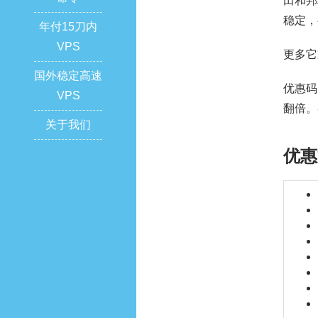
田和邦
稳定，
年付15刀内
VPS
更多它
国外稳定高速
优惠码
VPS
翻倍。
关于我们
优惠