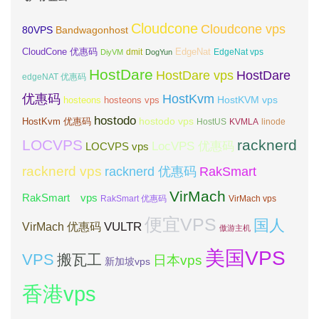
Cloudcone
Cloudcone vps
Bandwagonhost
80VPS
CloudCone 优惠码
EdgeNat
dmit
DiyVM
DogYun
EdgeNat vps
HostDare
HostDare vps
HostDare
edgeNAT 优惠码
优惠码
HostKvm
HostKVM vps
hosteons
hosteons vps
hostodo
hostodo vps
HostKvm 优惠码
HostUS
KVMLA
linode
LOCVPS
racknerd
LocVPS 优惠码
LOCVPS vps
racknerd vps
RakSmart
racknerd 优惠码
VirMach
RakSmart vps
RakSmart 优惠码
VirMach vps
便宜VPS
国人
VULTR
VirMach 优惠码
傲游主机
美国VPS
VPS
搬瓦工
日本vps
新加坡vps
香港vps