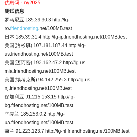
优惠码：ny2025
测试信息
罗马尼亚 185.39.30.3 http://lg-
ro.
friendhosting
.net/100MB.test
日本 185.39.31.4 http://lg-jp.friendhosting.net/100MB.test
美国(洛杉矶) 107.181.187.44 http://lg-
us.friendhosting.net/100MB.test
美国(迈阿密) 193.162.47.2 http://lg-us-
mia.friendhosting.net/100MB.test
美国(锡考克斯) 94.142.255.3 http://lg-us-
nj.friendhosting.net/100MB.test
保加利亚 91.215.153.15 http://lg-
bg.friendhosting.net/100MB.test
乌克兰 185.253.0.2 http://lg-
ua.friendhosting.net/100MB.test
荷兰 91.223.123.7 http://lg-nl.friendhosting.net/100MB.test