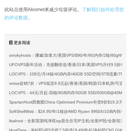
此站点使用Akismet来减少垃圾评论。
了解我们如何处理您
的评论数据
。
更多阅读
smokyhosts：挪威/加拿大/美国VPS/$90/年/8G内存/2核/80gNVMe
UFOVPS新年活动：充值翻倍送/香港/日本/美国VPS月付9.5折年付
LOCVPS：108元/月/4核/4GB内存/40GB SSD空间/3TB流量/750M
vmiss促销7折：VPS低至8.9元起/香港/美国/韩国/日本机房/可选CN2 G
LOCVPS：44元/月起-四核/8GB内存/50GB SSD/500GB@40M
SpartanHost西雅图China Optimised Premium补货8折$19.2/月
SoftShellWeb：$24.95/年/1核@AMD Ryzen 9950X/1GB内存/
lisahost：全新英国纯净双isp原生住宅IP主机/全新IP段/全新宿主机
HostDare：洛杉矶VPS主机7.5折/$19.49/年起/洛杉矶CN2 GIA