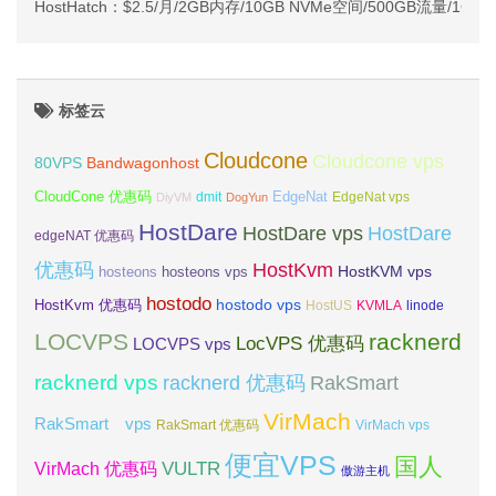
HostHatch：$2.5/月/2GB内存/10GB NVMe空间/500GB流量/1G
标签云
Cloudcone
Cloudcone vps
Bandwagonhost
80VPS
CloudCone 优惠码
EdgeNat
dmit
DiyVM
DogYun
EdgeNat vps
HostDare
HostDare vps
HostDare
edgeNAT 优惠码
优惠码
HostKvm
HostKVM vps
hosteons
hosteons vps
hostodo
hostodo vps
HostKvm 优惠码
HostUS
KVMLA
linode
LOCVPS
racknerd
LocVPS 优惠码
LOCVPS vps
racknerd vps
RakSmart
racknerd 优惠码
VirMach
RakSmart vps
RakSmart 优惠码
VirMach vps
便宜VPS
国人
VULTR
VirMach 优惠码
傲游主机