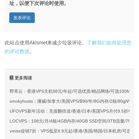
址，以便下次评论时使用。
此站点使用Akismet来减少垃圾评论。
了解我们如何处理您
的评论数据
。
更多阅读
野草云：香港VPS主机88元/年起/可选优质/精品网络/可选100M不限
smokyhosts：挪威/加拿大/美国VPS/$90/年/8G内存/2核/80gNVMe
UFOVPS新年活动：充值翻倍送/香港/日本/美国VPS月付9.5折年付
LOCVPS：108元/月/4核/4GB内存/40GB SSD空间/3TB流量/750M
vmiss促销7折：VPS低至8.9元起/香港/美国/韩国/日本机房/可选CN2 G