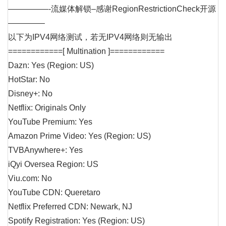
—————-流媒体解锁–感谢RegionRestrictionCheck开源
————–
以下为IPV4网络测试，若无IPV4网络则无输出
============[ Multination ]============
Dazn: Yes (Region: US)
HotStar: No
Disney+: No
Netflix: Originals Only
YouTube Premium: Yes
Amazon Prime Video: Yes (Region: US)
TVBAnywhere+: Yes
iQyi Oversea Region: US
Viu.com: No
YouTube CDN: Queretaro
Netflix Preferred CDN: Newark, NJ
Spotify Registration: Yes (Region: US)