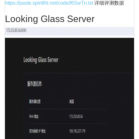
https://paste.spiritlhl.net/code/l6SwTn.txt
详细评测数据
Looking Glass Server