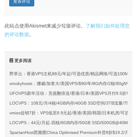
此站点使用Akismet来减少垃圾评论。
了解我们如何处理您
的评论数据
。
更多阅读
野草云：香港VPS主机88元/年起/可选优质/精品网络/可选100M不限
smokyhosts：挪威/加拿大/美国VPS/$90/年/8G内存/2核/80gNVMe
UFOVPS新年活动：充值翻倍送/香港/日本/美国VPS月付9.5折年付
LOCVPS：108元/月/4核/4GB内存/40GB SSD空间/3TB流量/750M
vmiss促销7折：VPS低至8.9元起/香港/美国/韩国/日本机房/可选CN2 G
LOCVPS：44元/月起-四核/8GB内存/50GB SSD/500GB@40M
SpartanHost西雅图China Optimised Premium补货8折$19.2/月