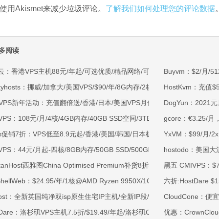
使用Akismet来减少垃圾评论。
了解我们如何处理您的评论数据
多阅读
云：香港VPS主机88元/年起/可选优质/精品网络/可选100M不限流量/免费C
Buyvm：$2/月/
kyhosts：挪威/加拿大/美国VPS/$90/年/8G内存/2核/80gNVMe/4T流量
HostKvm：充值
OVPS新年活动：充值翻倍送/香港/日本/美国VPS月付9.5折年付8折起/新
DogYun：202
VPS：108元/月/4核/4GB内存/40GB SSD空间/3TB流量/750Mbps-1Gb
gcore：€3.2
ss促销7折：VPS低至8.9元起/香港/美国/韩国/日本机房/可选CN2 GIA/AS9
YxVM：$99/月/2
VPS：44元/月起-四核/8GB内存/50GB SSD/500GB@40Mbps/香港
hostodo：美国大
rtanHost西雅图China Optimised Premium补货8折$19.2/月起-四核AMD 
黑五 CMIVPS：$
tShellWeb：$24.95/年/1核@AMD Ryzen 9950X/1GB内存/20GB NV
六折:HostDare $
ahost：全新英国纯净双isp原生住宅IP主机/全新IP段/全新宿主机/9折月付6
CloudCone：
tDare：洛杉矶VPS主机7.5折/$19.49/年起/洛杉矶CN2 GIA/日本/保加利
优惠：CrownClou