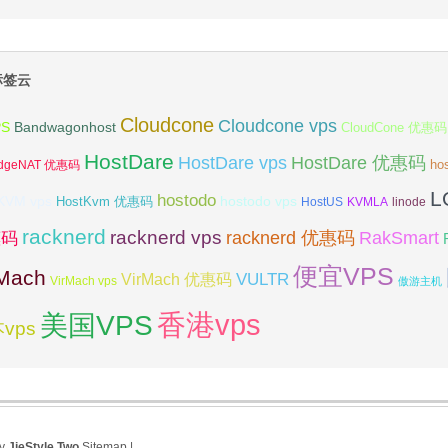
标签云
Cloudcone
Cloudcone vps
Bandwagonhost
PS
CloudCone 优惠码
HostDare
HostDare vps
HostDare 优惠码
ho
dgeNAT 优惠码
L
hostodo
KVM vps
hostodo vps
HostKvm 优惠码
HostUS
KVMLA
linode
racknerd
racknerd vps
RakSmart
racknerd 优惠码
惠码
便宜VPS
rMach
VULTR
VirMach 优惠码
VirMach vps
傲游主机
香港vps
美国VPS
vps
by
JieStyle Two
Sitemap
|