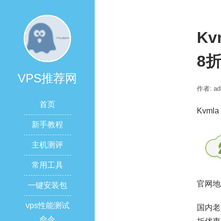
Kv
8
VPS推荐网
作者: ad
首页
Kvml
新手教程
主机测评
常用工具
官网地
一键安装包
vps性能测试
国内老
命令