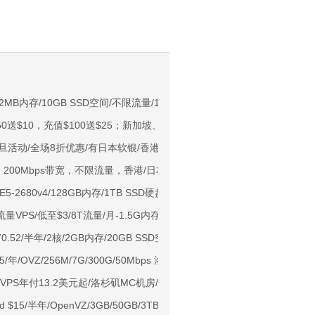
。
NIX/支持主流AI访问
512MB内存/10GB SSD空间/不限流量/1Gbps/KVM/拉斯维加斯CN2 GIA
$50送$10，充值$100送$25；新加坡、香港国际、美国山河城等KVM VP
用户下单送30元
1元旦活动/全场8折优惠/有日本软银/香港CMI/韩国/德国GIA/荷兰GIA等
ps端口/KVM/深港IX/双端独立IP/香港原生IP
5/月，200Mbps带宽，不限流量，香港/日本/韩国/新加坡/美国/以色列/南非
929/CMIN2/软银等线路
xE5-2680v4/128GB内存/1TB SSD硬盘/不限流量/30Mbps带宽/KVM/新
标准区/国内优化网络
流量VPS/低至$3/8T流量/月-1.5G内存/1核/25gNVMe/拉斯维加斯+迈阿密
Ryzen7950x/4GB/100GB NVMe/5TB@10Gbps/免费DDoS防御
70.52/半年/2核/2GB内存/20GB SSD空间/不限流量/10Mbps-100Mbps
Me空间/6TB流量/10Gbps端口/KVM/洛杉矶
15/年/OVZ/256M/7G/300G/50Mbps 洛杉矶C3
1元起
便宜VPS年付13.2美元起/洛杉矶MC机房/1Gbps端口带宽
亚VPS九折
d $15/半年/OpenVZ/3GB/50GB/3TB 洛杉矶