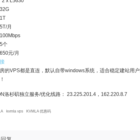
2 x L5630
32G
1T
5T/月
00Mbps
：5个
650元/月
接
房的VPS都是直连，默认自带windows系统，适合稳定建站
！
/QN洛杉矶独立服务/优化线路： 23.225.201.4，162.220.8.7
LA
kvmla vps
KVMLA 优惠码
表回复