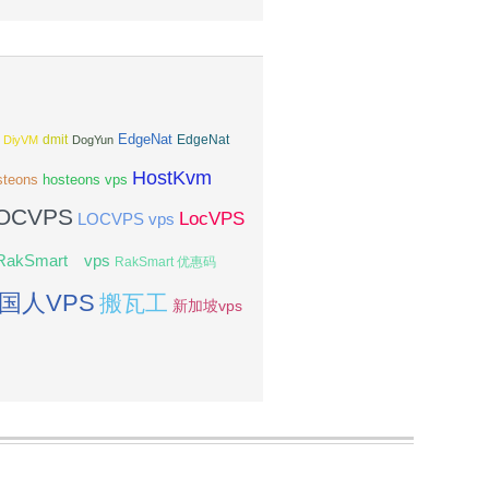
EdgeNat
dmit
DiyVM
DogYun
EdgeNat
HostKvm
steons
hosteons vps
OCVPS
LocVPS
LOCVPS vps
RakSmart vps
RakSmart 优惠码
国人VPS
搬瓦工
新加坡vps