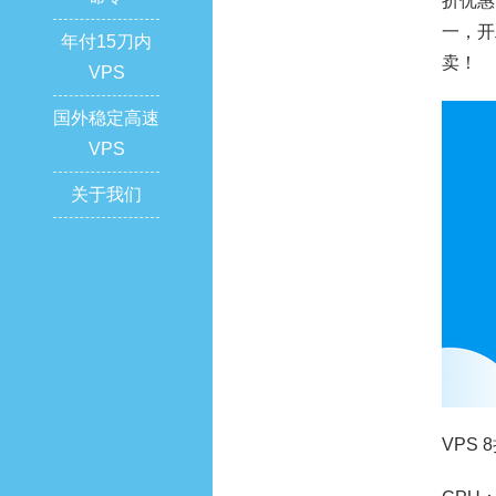
折优惠
一，开
年付15刀内
卖！
VPS
国外稳定高速
VPS
关于我们
VPS 