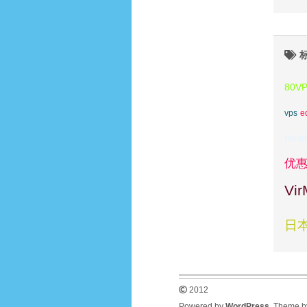
80V
vps
e
Host
优
Vi
日本
2012
Powered by
WordPress
. Theme 