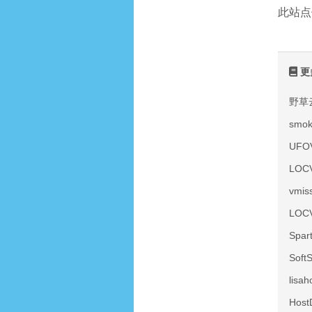
此站点
更
野草
smo
UF
LOC
vmi
LOC
Spa
Sof
lis
Hos