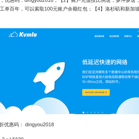
，优惠码：dingyou2018；【2】账户充值按比例送，多冲多送，
工单百年，可以索取100元账户余额红包；【4】洛杉矶和新加
8折优惠码： dingyou2018