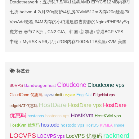
Dotdotnetwork：五折$17.5/年/1核@AMD EPYC/512MB内存/
七折:boltvm 4.2/月/20g防护/4机房/KVM/512m内存/20g硬盘/500
VpsAdd教程:64M内存的小鸡搭建超省资源的Nginx/PHP/MySql环境
魔方云 春节7.5折，CN2 GIA、韩国+新加坡+香港BGP VPS
中端：MyRSK 5.99刀/月/2GB内存/10GB/1TB流量/KVM 美国
标签云
Cloudcone
Cloudcone vps
Bandwagonhost
80VPS
CloudCone 优惠码
EdgeNat
dmit
DiyVM
DogYun
EdgeNat vps
HostDare
HostDare vps
HostDare
edgeNAT 优惠码
优惠码
HostKvm
HostKVM vps
hosteons
hosteons vps
hostodo
hostodo vps
HostKvm 优惠码
HostUS
KVMLA
linode
LOCVPS
racknerd
LocVPS 优惠码
LOCVPS vps