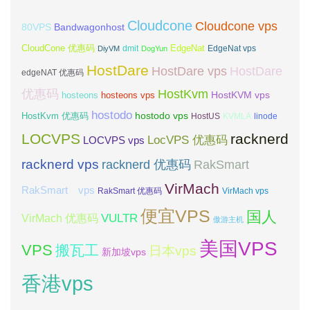
Cloudcone
Cloudcone vps
Bandwagonhost
80VPS
CloudCone 优惠码
EdgeNat
dmit
DiyVM
DogYun
EdgeNat vps
HostDare
HostDare vps
HostDare
edgeNAT 优惠码
优惠码
HostKvm
HostKVM vps
hosteons
hosteons vps
hostodo
hostodo vps
HostKvm 优惠码
HostUS
KVMLA
linode
LOCVPS
racknerd
LocVPS 优惠码
LOCVPS vps
racknerd vps
RakSmart
racknerd 优惠码
VirMach
RakSmart vps
RakSmart 优惠码
VirMach vps
便宜VPS
国人
VULTR
VirMach 优惠码
傲游主机
美国VPS
VPS
搬瓦工
日本vps
新加坡vps
香港vps