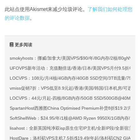
此站点使用Akismet来减少垃圾评论。
了解我们如何处理您
的评论数据
。
更多阅读
smokyhosts：挪威/加拿大/美国VPS/$90/年/8G内存/2核/80gNVMe
UFOVPS新年活动：充值翻倍送/香港/日本/美国VPS月付9.5折年付
LOCVPS：108元/月/4核/4GB内存/40GB SSD空间/3TB流量/750M
vmiss促销7折：VPS低至8.9元起/香港/美国/韩国/日本机房/可选CN2 G
LOCVPS：44元/月起-四核/8GB内存/50GB SSD/500GB@40M
SpartanHost西雅图China Optimised Premium补货8折$19.2/月
SoftShellWeb：$24.95/年/1核@AMD Ryzen 9950X/1GB内存/
lisahost：全新英国纯净双isp原生住宅IP主机/全新IP段/全新宿主机
HostDare：洛杉矶VPS主机7.5折/$19.49/年起/洛杉矶CN2 GIA