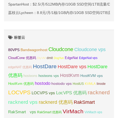
SpartanHost：$2.5/月/512MB内存/10GB SSD空间/1TB流量/DDo
荔枝云Lycheen：8.8元/月/1核/1GB内存/10GB SSD空间/2TB流量
标签云
Cloudcone
Cloudcone vps
Bandwagonhost
80VPS
CloudCone 优惠码
EdgeNat
dmit
DiyVM
DogYun
EdgeNat vps
HostDare
HostDare vps
HostDare
edgeNAT 优惠码
优惠码
HostKvm
HostKVM vps
hosteons
hosteons vps
hostodo
hostodo vps
HostKvm 优惠码
HostUS
KVMLA
linode
LOCVPS
racknerd
LocVPS 优惠码
LOCVPS vps
racknerd vps
RakSmart
racknerd 优惠码
VirMach
RakSmart vps
RakSmart 优惠码
VirMach vps