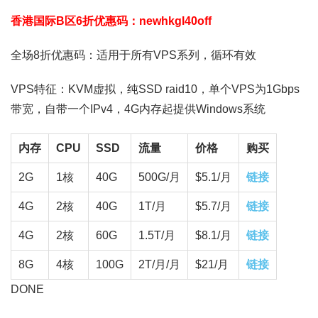
香港国际B区6折优惠码：newhkgl40off
全场8折优惠码：适用于所有VPS系列，循环有效
VPS特征：KVM虚拟，纯SSD raid10，单个VPS为1Gbps
带宽，自带一个IPv4，4G内存起提供Windows系统
内存
CPU
SSD
流量
价格
购买
2G
1核
40G
500G/月
$5.1/月
链接
4G
2核
40G
1T/月
$5.7/月
链接
4G
2核
60G
1.5T/月
$8.1/月
链接
8G
4核
100G
2T/月/月
$21/月
链接
DONE