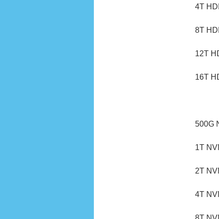
4T HD
8T HD
12T H
16T H
500G 
1T NV
2T NV
4T NV
8T NV