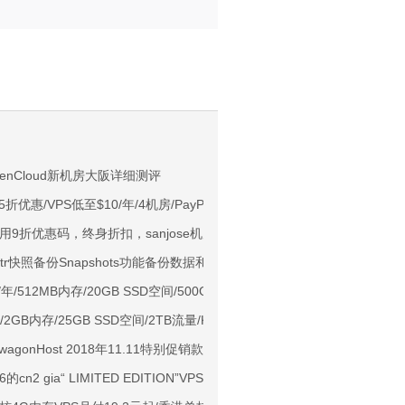
。
NIX/支持主流AI访问
enCloud新机房大阪详细测评
夏季5折优惠/VPS低至$10/年/4机房/PayPal/比特币等数字加密货币
用户下单送30元
场通用9折优惠码，终身折扣，sanjose机房，有CN2 GIA
ps端口/KVM/深港IX/双端独立IP/香港原生IP
ltr快照备份Snapshots功能备份数据和迁移方案
929/CMIN2/软银等线路
年/512MB内存/20GB SSD空间/500GB流量/OpenVZ/英国
标准区/国内优化网络
0/月/2GB内存/25GB SSD空间/2TB流量/KVM/西雅图/拉斯维加斯
Ryzen7950x/4GB/100GB NVMe/5TB@10Gbps/免费DDoS防御
wagonHost 2018年11.11特别促销款，卖完为止
Me空间/6TB流量/10Gbps端口/KVM/洛杉矶
cn2 gia“ LIMITED EDITION”VPS补货，支持“支付宝