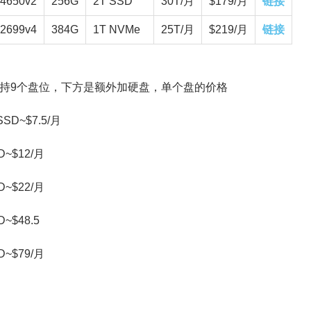
-4650v2
256G
2T SSD
30T/月
$179/月
链接
-2699v4
384G
1T NVMe
25T/月
$219/月
链接
持9个盘位，下方是额外加硬盘，单个盘的价格
SSD~$7.5/月
D~$12/月
D~$22/月
D~$48.5
D~$79/月