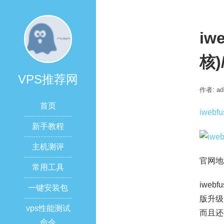
iw
核)
VPS推荐网
作者: ad
首页
iwebfu
新手教程
主机测评
官网地
常用工具
iwe
一键安装包
版升级
vps性能测试
而且还
命令