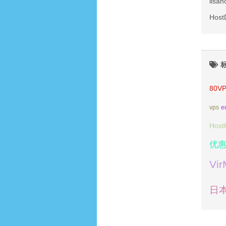
lis
Hos
80V
vps
e
Host
优
Vi
日本