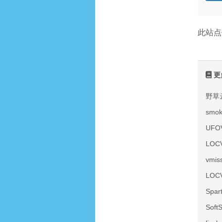
此站点
更
野草
smo
UF
LOC
vmi
LOC
Spa
Sof