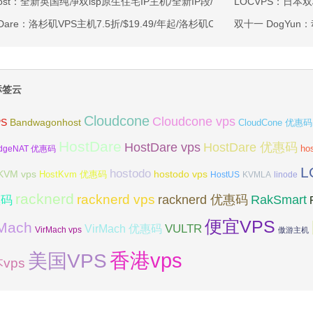
ahost：全新英国纯净双isp原生住宅IP主机/全新IP段/全新宿主机/9折月付6
LOCVPS：日本双
tDare：洛杉矶VPS主机7.5折/$19.49/年起/洛杉矶CN2 GIA/日本/保加利
双十一 DogYun
标签云
Cloudcone
Cloudcone vps
Bandwagonhost
PS
CloudCone 优惠码
HostDare
HostDare vps
HostDare 优惠码
ho
dgeNAT 优惠码
L
hostodo
KVM vps
hostodo vps
HostKvm 优惠码
HostUS
KVMLA
linode
racknerd
racknerd vps
RakSmart
racknerd 优惠码
惠码
便宜VPS
rMach
VULTR
VirMach 优惠码
VirMach vps
傲游主机
香港vps
美国VPS
vps