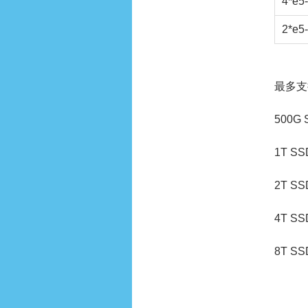
4*e5
2*e5
最多支
500G 
1T SS
2T SS
4T SS
8T SS