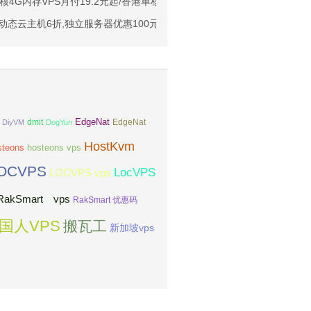
1元起
核4G内存VPS月付19.2元起/香港单核4G内存VPS年付128元起
亚VPS九折
：动态云主机6折,独立服务器优惠100元/月,充110送10元
EdgeNat
dmit
DiyVM
DogYun
EdgeNat
HostKvm
steons
hosteons vps
OCVPS
LocVPS
LOCVPS vps
RakSmart vps
RakSmart 优惠码
国人VPS
搬瓦工
新加坡vps