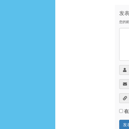
发
您的
在