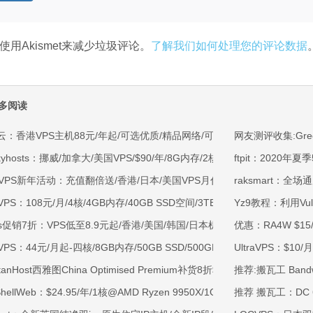
使用Akismet来减少垃圾评论。
了解我们如何处理您的评论数据
多阅读
云：香港VPS主机88元/年起/可选优质/精品网络/可选100M不限流量/免费C
网友测评收集:Gre
kyhosts：挪威/加拿大/美国VPS/$90/年/8G内存/2核/80gNVMe/4T流量
ftpit：2020年
OVPS新年活动：充值翻倍送/香港/日本/美国VPS月付9.5折年付8折起/新
raksmart：全
VPS：108元/月/4核/4GB内存/40GB SSD空间/3TB流量/750Mbps-1Gb
Yz9教程：利用Vu
ss促销7折：VPS低至8.9元起/香港/美国/韩国/日本机房/可选CN2 GIA/AS9
优惠：RA4W $15/
VPS：44元/月起-四核/8GB内存/50GB SSD/500GB@40Mbps/香港
UltraVPS：$1
rtanHost西雅图China Optimised Premium补货8折$19.2/月起-四核AMD 
推荐:搬瓦工 Band
tShellWeb：$24.95/年/1核@AMD Ryzen 9950X/1GB内存/20GB NV
推荐 搬瓦工：DC 6的