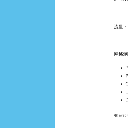
流量：
网络测
P
C
U
D
iwebf