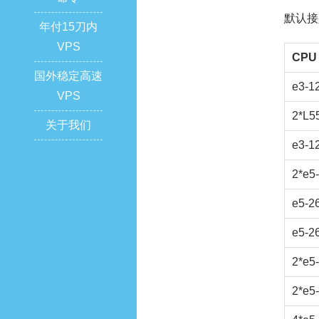
默认接
年付15刀内
VPS
CPU
国外稳定高速
e3-1
VPS
2*L5
关于我们
e3-1
2*e5
e5-2
e5-2
2*e5
2*e5