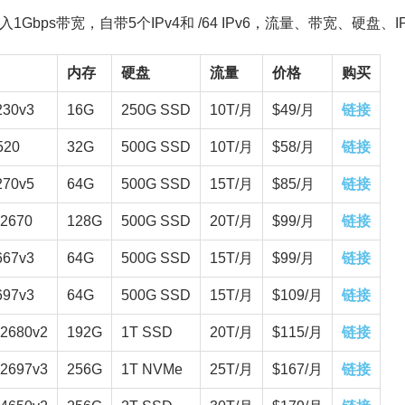
入1Gbps带宽，自带5个IPv4和 /64 IPv6，流量、带宽、硬盘、
内存
硬盘
流量
价格
购买
230v3
16G
250G SSD
10T/月
$49/月
链接
520
32G
500G SSD
10T/月
$58/月
链接
270v5
64G
500G SSD
15T/月
$85/月
链接
-2670
128G
500G SSD
20T/月
$99/月
链接
667v3
64G
500G SSD
15T/月
$99/月
链接
697v3
64G
500G SSD
15T/月
$109/月
链接
-2680v2
192G
1T SSD
20T/月
$115/月
链接
-2697v3
256G
1T NVMe
25T/月
$167/月
链接