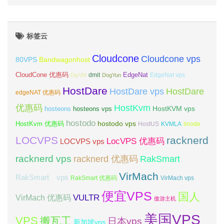
标签云
Cloudcone
Cloudcone vps
Bandwagonhost
80VPS
CloudCone 优惠码
EdgeNat
dmit
DiyVM
DogYun
EdgeNat vps
HostDare
HostDare vps
HostDare
edgeNAT 优惠码
优惠码
HostKvm
HostKVM vps
hosteons
hosteons vps
hostodo
hostodo vps
HostKvm 优惠码
HostUS
KVMLA
linode
LOCVPS
racknerd
LocVPS 优惠码
LOCVPS vps
racknerd vps
RakSmart
racknerd 优惠码
VirMach
RakSmart vps
RakSmart 优惠码
VirMach vps
便宜VPS
国人
VULTR
VirMach 优惠码
傲游主机
美国VPS
VPS
搬瓦工
日本vps
新加坡vps