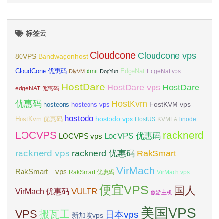
标签云
Cloudcone
Cloudcone vps
Bandwagonhost
80VPS
CloudCone 优惠码
EdgeNat
dmit
DiyVM
DogYun
EdgeNat vps
HostDare
HostDare vps
HostDare
edgeNAT 优惠码
优惠码
HostKvm
HostKVM vps
hosteons
hosteons vps
hostodo
hostodo vps
HostKvm 优惠码
HostUS
KVMLA
linode
LOCVPS
racknerd
LocVPS 优惠码
LOCVPS vps
racknerd vps
RakSmart
racknerd 优惠码
VirMach
RakSmart vps
RakSmart 优惠码
VirMach vps
便宜VPS
国人
VULTR
VirMach 优惠码
傲游主机
美国VPS
VPS
搬瓦工
日本vps
新加坡vps