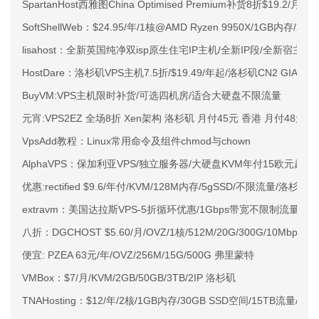
SpartanHost西雅图China Optimised Premium补货8折$19.2/月
SoftShellWeb：$24.95/年/1核@AMD Ryzen 9950X/1GB内存/
lisahost：全新英国纯净双isp原生住宅IP主机/全新IP段/全新宿主机
HostDare：洛杉矶VPS主机7.5折/$19.49/年起/洛杉矶CN2 GIA
BuyVM:VPS主机限时补货/可选四机房/适合大硬盘不限流量
元宵:VPS2EZ 全场8折 Xen架构 洛杉矶 月付45元 香港 月付48元
VpsAdd教程：Linux常用命令及组件chmod与chown
AlphaVPS：保加利亚VPS/独立服务器/大硬盘KVM年付15欧元起
优惠:rectified $9.6/年付/KVM/128M内存/5gSSD/不限流量/洛杉矶
extravm：美国达拉斯VPS-5折循环优惠/1Gbps带宽不限制流量/低至
八折：DGCHOST $5.60/月/OVZ/1核/512M/20G/300G/10Mbps
便宜: PZEA 63元/年/OVZ/256M/15G/500G 弗里蒙特
VMBox：$7/月/KVM/2GB/50GB/3TB/2IP 洛杉矶
TNAHosting：$12/年/2核/1GB内存/30GB SSD空间/15TB流量/1