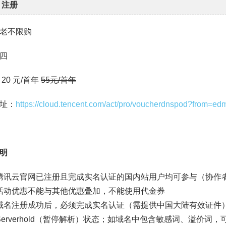
m 注册
老不限购
四
20 元/首年
55元/首年
址：
https://cloud.tencent.com/act/pro/voucherdnspod?from=ed
明
腾讯云官网已注册且完成实名认证的国内站用户均可参与（协作
活动优惠不能与其他优惠叠加，不能使用代金券
域名注册成功后，必须完成实名认证（需提供中国大陆有效证件
Serverhold（暂停解析）状态；如域名中包含敏感词、溢价