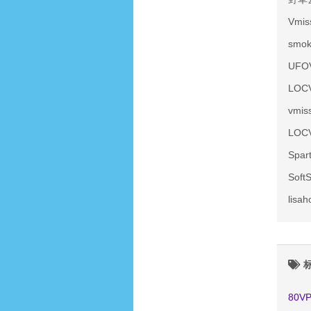
Vmi
smo
UF
LOC
vmi
LOC
Spa
Sof
lis
80V