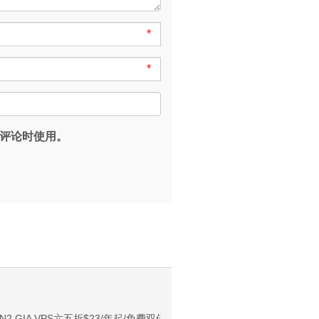
*
*
评论时使用。
。
NIX/支持主流AI访问
CN2 GIA VPS六五折$23/年起/免费双倍内存+双倍流量/100M带宽