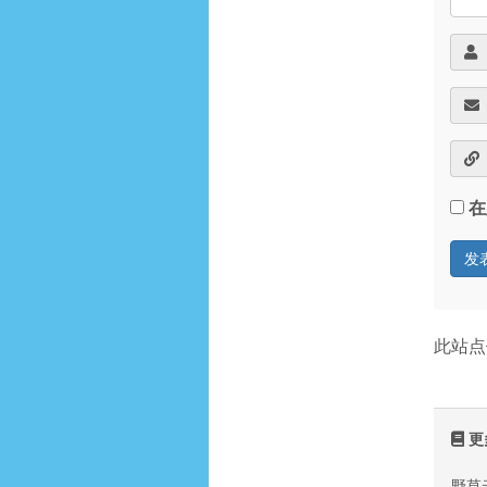
在
此站点
更
野草