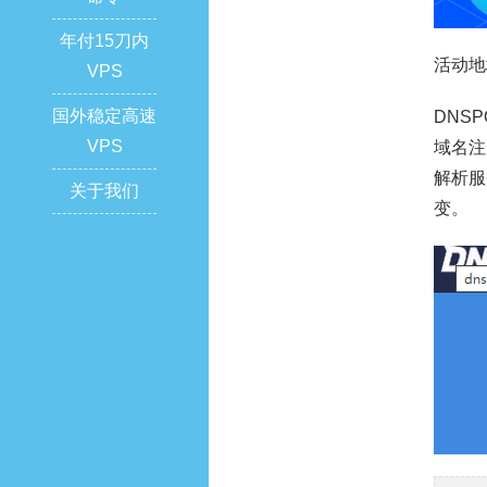
年付15刀内
活动地
VPS
国外稳定高速
DNS
VPS
域名注
解析服
关于我们
变。