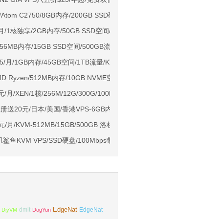
37高速线路
/月/Atom C2750/8GB内存/200GB SSD硬盘/不限流量/达拉斯
0/月/1核独享/2GB内存/50GB SSD空间/不限流量/100Mbps端口/DDOS
用户下单送30元
/256MB内存/15GB SSD空间/500GB流量/OVZ/洛杉矶/圣何塞
ps端口/KVM/深港IX/双端独立IP/香港原生IP
.75/月/1GB内存/45GB空间/1TB流量/KVM/洛杉矶
929/CMIN2/软银等线路
AMD Ryzen/512MB内存/10GB NVME空间/不限流量/10Gbps端口/KVM
标准区/国内优化网络
月/XEN/1核/256M/12G/300G/100M 洛杉矶mc
Ryzen7950x/4GB/100GB NVMe/5TB@10Gbps/免费DDoS防御
注册送20元/日本/美国/香港VPS-6GB内存70元/月起
Me空间/6TB流量/10Gbps端口/KVM/洛杉矶
9元/月/KVM-512MB/15GB/500GB 洛杉矶
1元起
矶鲨鱼KVM VPS/SSD硬盘/100Mbps带宽/不限流量/192MB内存/年付14
EdgeNat
dmit
DiyVM
DogYun
EdgeNat