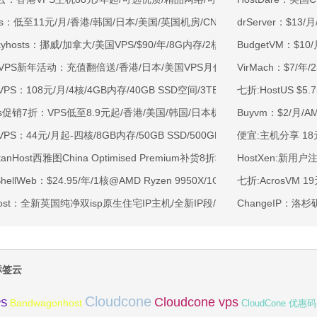
ss：低至11元/月/香港/韩国/日本/美国/英国机房/CN2/CUII/CMIN2/AS48
drServer：$13
kyhosts：挪威/加拿大/美国VPS/$90/年/8G内存/2核/80gNVMe/4T流量
BudgetVM：$1
OVPS新年活动：充值翻倍送/香港/日本/美国VPS月付9.5折年付8折起/新
VirMach：$7/年
VPS：108元/月/4核/4GB内存/40GB SSD空间/3TB流量/750Mbps-1Gb
七折:HostUS $5
ss促销7折：VPS低至8.9元起/香港/美国/韩国/日本机房/可选CN2 GIA/AS9
Buyvm：$2/月/
VPS：44元/月起-四核/8GB内存/50GB SSD/500GB@40Mbps/香港
便宜:主机分享 18元/
rtanHost西雅图China Optimised Premium补货8折$19.2/月起-四核AMD 
HostXen:新用户
tShellWeb：$24.95/年/1核@AMD Ryzen 9950X/1GB内存/20GB NV
七折:AcrosVM 1
ahost：全新英国纯净双isp原生住宅IP主机/全新IP段/全新宿主机/9折月付6
ChangeIP：洛杉
标签云
Cloudcone
Cloudcone vps
Bandwagonhost
PS
CloudCone 优惠码