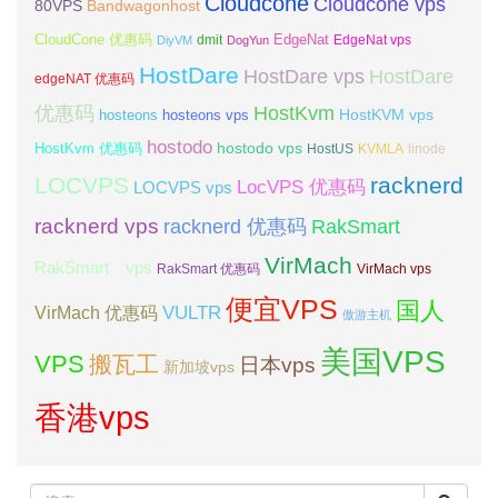
Cloudcone
Cloudcone vps
Bandwagonhost
80VPS
CloudCone 优惠码
EdgeNat
dmit
DiyVM
DogYun
EdgeNat vps
HostDare
HostDare vps
HostDare
edgeNAT 优惠码
优惠码
HostKvm
HostKVM vps
hosteons
hosteons vps
hostodo
hostodo vps
HostKvm 优惠码
HostUS
KVMLA
linode
LOCVPS
racknerd
LocVPS 优惠码
LOCVPS vps
racknerd vps
RakSmart
racknerd 优惠码
VirMach
RakSmart vps
RakSmart 优惠码
VirMach vps
便宜VPS
国人
VULTR
VirMach 优惠码
傲游主机
美国VPS
VPS
搬瓦工
日本vps
新加坡vps
香港vps