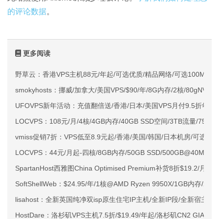
的评论数据
。
更多阅读
野草云：香港VPS主机88元/年起/可选优质/精品网络/可选100M不限
smokyhosts：挪威/加拿大/美国VPS/$90/年/8G内存/2核/80gNVMe
UFOVPS新年活动：充值翻倍送/香港/日本/美国VPS月付9.5折年付
LOCVPS：108元/月/4核/4GB内存/40GB SSD空间/3TB流量/750M
vmiss促销7折：VPS低至8.9元起/香港/美国/韩国/日本机房/可选CN2 G
LOCVPS：44元/月起-四核/8GB内存/50GB SSD/500GB@40M
SpartanHost西雅图China Optimised Premium补货8折$19.2/月
SoftShellWeb：$24.95/年/1核@AMD Ryzen 9950X/1GB内存/
lisahost：全新英国纯净双isp原生住宅IP主机/全新IP段/全新宿主机
HostDare：洛杉矶VPS主机7.5折/$19.49/年起/洛杉矶CN2 GIA