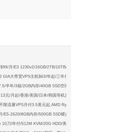
。
NIX/支持主流AI访问
$99/月/E3 1230v2/16GB/2TB/10TB/5IP 荷兰
37高速线路
：CN2 GIA大带宽VPS主机$63/年起/三年付配置翻倍/可选大硬盘
17.5/半年/3核/2GB内存/40GB SSD空间/2TB流量/1Gbps端口/KVM/洛杉
用户下单送30元
5折13元/月起/香港/美国/日本/韩国等机房
ps端口/KVM/深港IX/双端独立IP/香港原生IP
ps不限流量VPS月付3.5美元起,AMD Ryzen系列,多机房可选
929/CMIN2/软银等线路
/月/E5-2620/8GB内存/500GB SSD硬盘/10TB流量/洛杉矶CN
标准区/国内优化网络
de 10刀/年付/512M KVM/20G HDD/美国 新泽西 亚特兰大