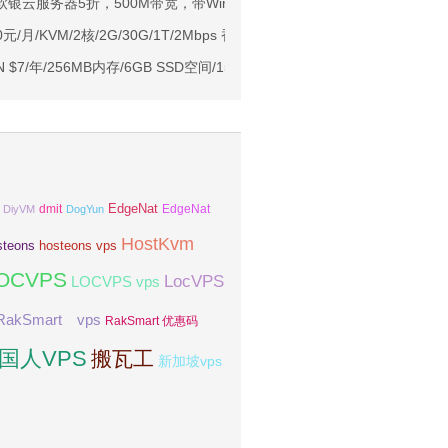
Ryzen7950x/4GB/100GB NVMe/5TB@10Gbps/免费DDoS防御
日本软银云服务器5折，500M带宽，带Windows，44元起
Me空间/6TB流量/10Gbps端口/KVM/洛杉矶
/月/KVM/2核/2G/30G/1T/2Mbps 香港
1元起
 $7/年/256MB内存/6GB SSD空间/150GB流量/OVZ/凤凰城
EdgeNat
dmit
DiyVM
DogYun
EdgeNat
HostKvm
steons
hosteons vps
OCVPS
LocVPS
LOCVPS vps
RakSmart vps
RakSmart 优惠码
国人VPS
搬瓦工
新加坡vps