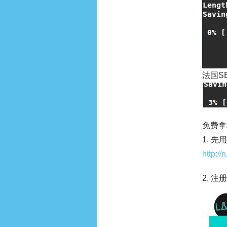
法国S
免费拿
1. 
http:/
2. 注