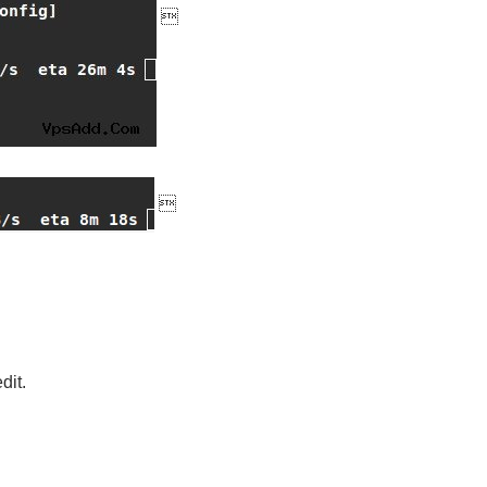


it.