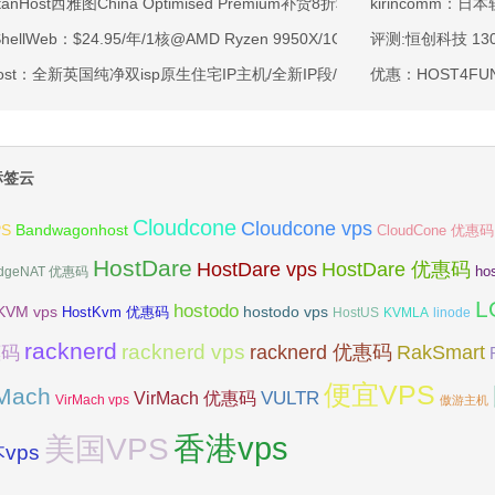
rtanHost西雅图China Optimised Premium补货8折$19.2/月起-四核AMD 
kirincomm：
tShellWeb：$24.95/年/1核@AMD Ryzen 9950X/1GB内存/20GB NV
评测:恒创科技 130元
ahost：全新英国纯净双isp原生住宅IP主机/全新IP段/全新宿主机/9折月付6
优惠：HOST4FUN
标签云
Cloudcone
Cloudcone vps
Bandwagonhost
PS
CloudCone 优惠码
HostDare
HostDare vps
HostDare 优惠码
ho
dgeNAT 优惠码
L
hostodo
KVM vps
hostodo vps
HostKvm 优惠码
HostUS
KVMLA
linode
racknerd
racknerd vps
RakSmart
racknerd 优惠码
惠码
便宜VPS
rMach
VULTR
VirMach 优惠码
VirMach vps
傲游主机
香港vps
美国VPS
vps