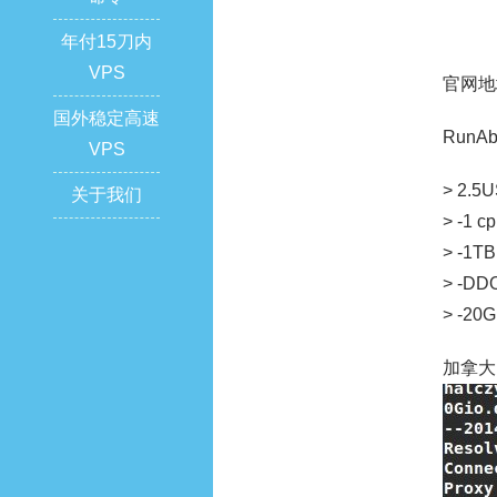
年付15刀内
VPS
官网地
国外稳定高速
RunA
VPS
> 2.5U
关于我们
> -1 c
> -1TB 
> -DDO
> -20G
加拿大