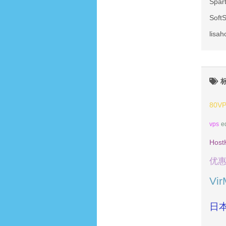
Spa
Sof
lis
80V
vps
e
Host
优
Vi
日本