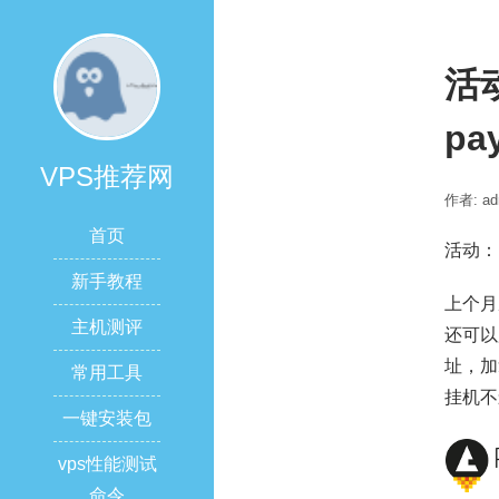
活
pa
VPS推荐网
作者: ad
首页
活动：
新手教程
上个月
主机测评
还可以
址，加
常用工具
挂机不
一键安装包
vps性能测试
命令