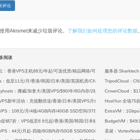
使用Akismet来减少垃圾评论。
了解我们如何处理您的评论数据
多阅读
云：香港VPS主机88元/年起/可选优质/精品网络/可选100M不限流量/免费C
服务器:Sharktech 
ss：低至11元/月/香港/韩国/日本/美国/英国机房/CN2/CUII/CMIN2/AS48
TripodCloud
kyhosts：挪威/加拿大/美国VPS/$90/年/8G内存/2核/80gNVMe/4T流量
CrownCloud：$
OVPS新年活动：充值翻倍送/香港/日本/美国VPS月付9.5折年付8折起/新
HostYun:全场7
VPS：108元/月/4核/4GB内存/40GB SSD空间/3TB流量/750Mbps-1Gb
ExtraVM：1Gb
ss促销7折：VPS低至8.9元起/香港/美国/韩国/日本机房/可选CN2 GIA/AS9
BudgetVM：$49
VPS：44元/月起-四核/8GB内存/50GB SSD/500GB@40Mbps/香港
圣诞：VortexNo