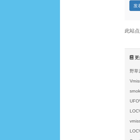
此站点
更
野草
Vmi
smo
UF
LOC
vmi
LOC