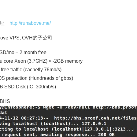
址：
http://runabove.me/
bove VPS, OVH的子公司
SD/mo – 2 month free
pu core Xeon (3,7GHZ) > -2GB memory
free traffic (cachefly 78mb/s)
S protection (Hundreads of gbps)
B SSD Disk (IO: 300mb/s)
BHS