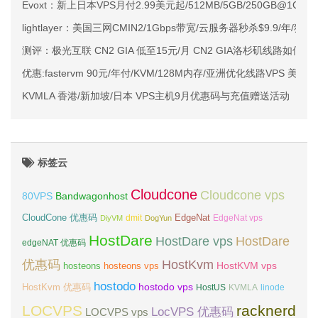
Evoxt：新上日本VPS月付2.99美元起/512MB/5GB/250GB@1Gbp
lightlayer：美国三网CMIN2/1Gbps带宽/云服务器秒杀$9.9/年/独
测评：极光互联 CN2 GIA 低至15元/月 CN2 GIA洛杉矶线路如何？
优惠:fastervm 90元/年付/KVM/128M内存/亚洲优化线路VPS 美国
KVMLA 香港/新加坡/日本 VPS主机9月优惠码与充值赠送活动
标签云
Cloudcone
Cloudcone vps
Bandwagonhost
80VPS
CloudCone 优惠码
EdgeNat
dmit
DiyVM
DogYun
EdgeNat vps
HostDare
HostDare vps
HostDare
edgeNAT 优惠码
优惠码
HostKvm
HostKVM vps
hosteons
hosteons vps
hostodo
hostodo vps
HostKvm 优惠码
HostUS
KVMLA
linode
LOCVPS
racknerd
LocVPS 优惠码
LOCVPS vps