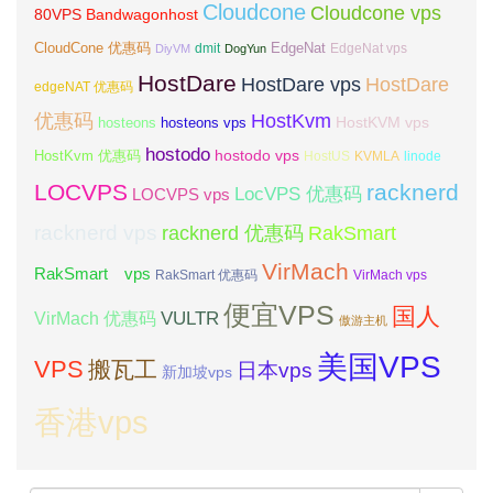
Cloudcone
Cloudcone vps
Bandwagonhost
80VPS
CloudCone 优惠码
EdgeNat
dmit
DiyVM
DogYun
EdgeNat vps
HostDare
HostDare vps
HostDare
edgeNAT 优惠码
优惠码
HostKvm
HostKVM vps
hosteons
hosteons vps
hostodo
hostodo vps
HostKvm 优惠码
HostUS
KVMLA
linode
LOCVPS
racknerd
LocVPS 优惠码
LOCVPS vps
racknerd vps
RakSmart
racknerd 优惠码
VirMach
RakSmart vps
RakSmart 优惠码
VirMach vps
便宜VPS
国人
VULTR
VirMach 优惠码
傲游主机
美国VPS
VPS
搬瓦工
日本vps
新加坡vps
香港vps