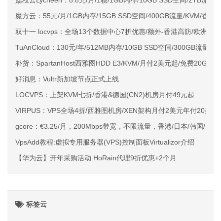
荔枝云Lycheen：8.8元/月/1核/1GB内存/10GB SSD空间/2TB流量
魔方云：55元/月/1GB内存/15GB SSD空间/400GB流量/KVM/香港H
双十一 locvps：全场13个数据中心7折优惠/额外-香港高防/欧洲CN
TuAnCloud：130元/年/512MB内存/10GB SSD空间/300GB流量/15
补货：SpartanHost西雅图HDD E3/KVM/月付2美元起/免费20Gbp
好消息：Vultr新加坡节点正式上线
LOCVPS：上架KVM七折/香港&德国(CN2)机房月付49元起
VIRPUS：VPS全场4折/西雅图机房/XEN架构月付2美元年付20美元
gcore：€3.25/月，200Mbps带宽，不限流量，香港/日本/韩国/
VpsAdd教程:虚拟专用服务器(VPS)控制面板Virtualizor介绍
【华为云】开年采购活动 HoRain代理9折优惠+2个月
标签云