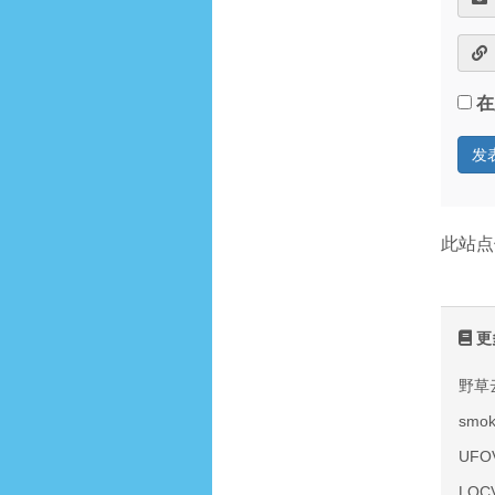
在
此站点
更
野草
smo
UF
LOC