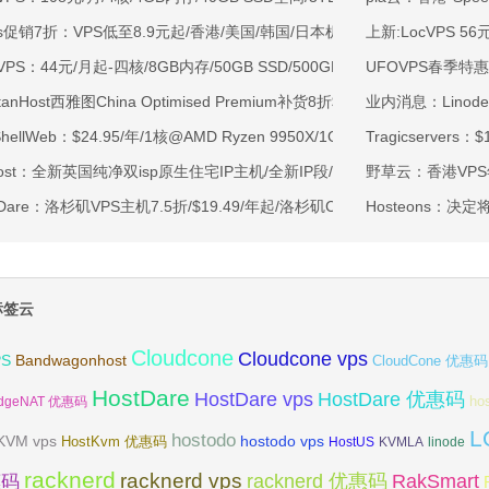
ss促销7折：VPS低至8.9元起/香港/美国/韩国/日本机房/可选CN2 GIA/AS9
上新:LocVPS 56
VPS：44元/月起-四核/8GB内存/50GB SSD/500GB@40Mbps/香港
UFOVPS春季特
rtanHost西雅图China Optimised Premium补货8折$19.2/月起-四核AMD 
业内消息：Linod
tShellWeb：$24.95/年/1核@AMD Ryzen 9950X/1GB内存/20GB NV
Tragicservers
ahost：全新英国纯净双isp原生住宅IP主机/全新IP段/全新宿主机/9折月付6
野草云：香港VPS
tDare：洛杉矶VPS主机7.5折/$19.49/年起/洛杉矶CN2 GIA/日本/保加利
Hosteons：决
标签云
Cloudcone
Cloudcone vps
Bandwagonhost
PS
CloudCone 优惠码
HostDare
HostDare vps
HostDare 优惠码
ho
dgeNAT 优惠码
L
hostodo
KVM vps
hostodo vps
HostKvm 优惠码
HostUS
KVMLA
linode
racknerd
racknerd vps
RakSmart
racknerd 优惠码
惠码