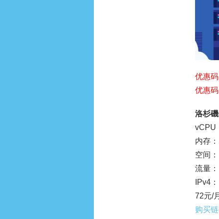
优惠码
优惠码
洛杉磯C
vCPU
内存：5
空间：1
流量：1
IPv4：
72元/
购买链