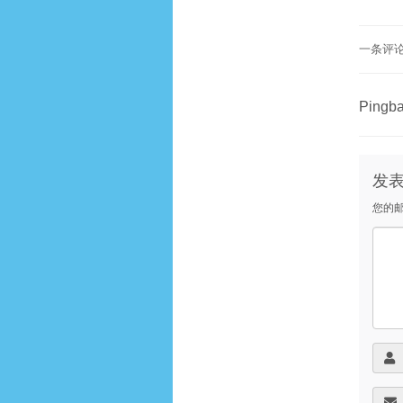
一条评
Pingb
发
您的