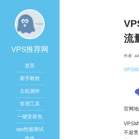
VP
流量
VPS推荐网
作者: ad
首页
VPSM
新手教程
主机测评
常用工具
官网地
一键安装包
VPS
vps性能测试
不超售
命令