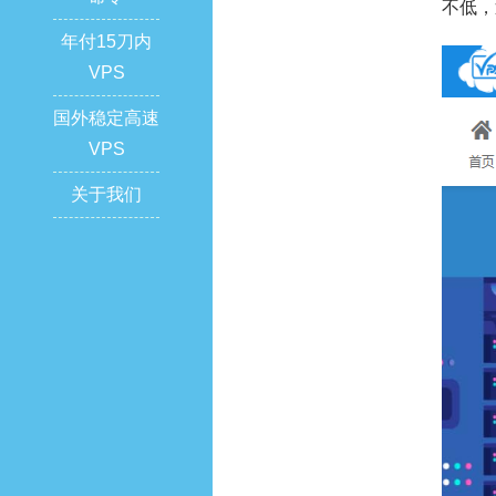
不低，
年付15刀内
VPS
国外稳定高速
VPS
关于我们