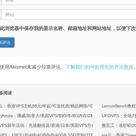
此浏览器中保存我的显示名称、邮箱地址和网站地址，以便下次
使用Akismet来减少垃圾评论。
了解我们如何处理您的评论数据
多阅读
云：香港VPS主机88元/年起/可选优质/精品网络/可选100M不限流量/免费C
LemonBench教程
kyhosts：挪威/加拿大/美国VPS/$90/年/8G内存/2核/80gNVMe/4T流量
UFOVPS：全场7折
OVPS新年活动：充值翻倍送/香港/日本/美国VPS月付9.5折年付8折起/新
搬瓦工：洛杉矶DC9限
VPS：108元/月/4核/4GB内存/40GB SSD空间/3TB流量/750Mbps-1Gb
pia云：香港“Spee