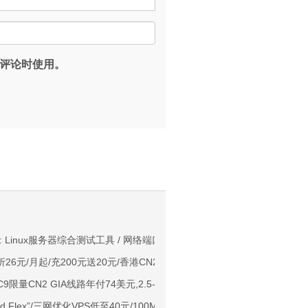
评论时使用。
。
NIX/支持主流AI访问
: Linux服务器综合测试工具 / 网络端口大小及路由测试 / Spoofer 测试 / L
26元/月起/充200元送20元/香港CN2 GIA/日本CN2 GIA/美国高防可选
用户下单送30元
量CN2 GIA线路年付74美元,2.5-10Gbps带宽CN2 GIA季付46.7美元
ps端口/KVM/深港IX/双端独立IP/香港原生IP
d Flex”/三网优化VPS低至40元/100M带宽/CN2+CUG+CMI