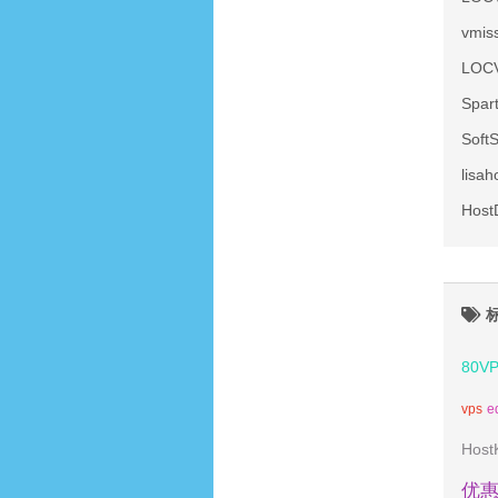
vmi
LOC
Spa
Sof
lis
Hos
80V
vps
e
Host
优