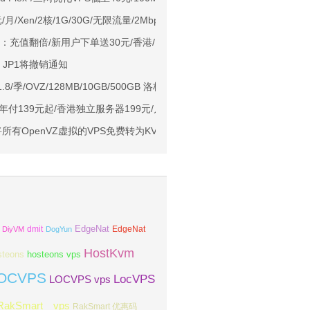
929/CMIN2/软银等线路
元/月/Xen/2核/1G/30G/无限流量/2Mbps 香港大浦
标准区/国内优化网络
惠：充值翻倍/新用户下单送30元/香港/日本/美国VPS月付9.5折年付8折起
Ryzen7950x/4GB/100GB NVMe/5TB@10Gbps/免费DDoS防御
e JP1将撤销通知
Me空间/6TB流量/10Gbps端口/KVM/洛杉矶
：$1.8/季/OVZ/128MB/10GB/500GB 洛杉矶 达拉斯
1元起
年付139元起/香港独立服务器199元/月起
亚VPS九折
定将所有OpenVZ虚拟的VPS免费转为KVM
EdgeNat
dmit
DiyVM
DogYun
EdgeNat
HostKvm
steons
hosteons vps
OCVPS
LocVPS
LOCVPS vps
RakSmart vps
RakSmart 优惠码