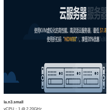
la.n3.small
vCPU：1 @ 2.20GHz