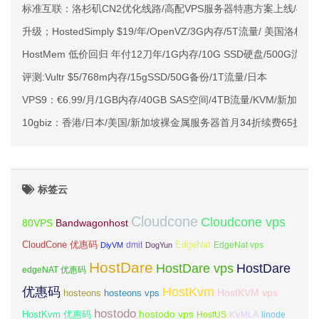
标准互联：洛杉矶CN2优化线路/高配VPS服务器特惠方案上线/4G内
升级；HostedSimply $19/年/OpenVZ/3G内存/5T流量/ 美国洛杉矶
HostMem 低价回归 年付12刀年/1G内存/10G SSD硬盘/500G流
评测:Vultr $5/768m内存/15gSSD/50G备份/1T流量/日本
VPS9：€6.99/月/1GB内存/40GB SAS空间/4TB流量/KVM/新加坡/
10gbiz：香港/日本/美国/新加坡裸金属服务器首月34折续费65折$39.44
标签云
Cloudcone
Cloudcone vps
Bandwagonhost
80VPS
CloudCone 优惠码
EdgeNat
dmit
DiyVM
DogYun
EdgeNat vps
HostDare
HostDare vps
HostDare
edgeNAT 优惠码
优惠码
HostKvm
HostKVM vps
hosteons
hosteons vps
hostodo
hostodo vps
HostKvm 优惠码
HostUS
KVMLA
linode