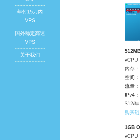
年付15刀内
VPS
国外稳定高速
VPS
512M
关于我们
vCPU：
内存：5
空间：5
流量：1
IPv4：
$12/年
购买链
1GB 
vCPU：