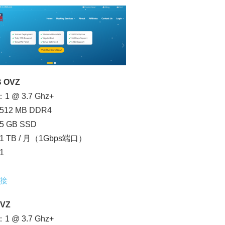
B OVZ
1 @ 3.7 Ghz+
12 MB DDR4
 GB SSD
 TB / 月（1Gbps端口）
1
接
OVZ
1 @ 3.7 Ghz+