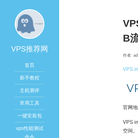
VP
B流
VPS推荐网
作者: ad
首页
VPS i
新手教程
主机测评
常用工具
官网地
一键安装包
VPS
vps性能测试
空间。
命令