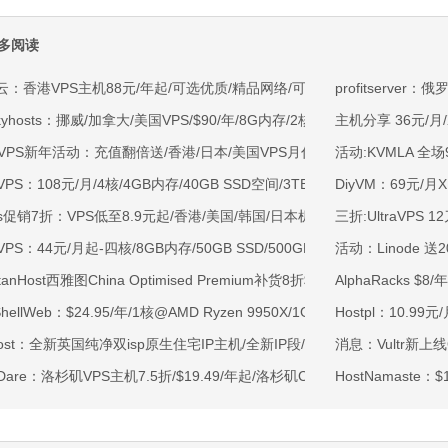
多阅读
云：香港VPS主机88元/年起/可选优质/精品网络/可选100M不限流量/免费C
profitserve
kyhosts：挪威/加拿大/美国VPS/$90/年/8G内存/2核/80gNVMe/4T流量
主机分享 36元/月/X
OVPS新年活动：充值翻倍送/香港/日本/美国VPS月付9.5折年付8折起/新
活动:KVMLA 
VPS：108元/月/4核/4GB内存/40GB SSD空间/3TB流量/750Mbps-1Gb
DiyVM：69元/月X
ss促销7折：VPS低至8.9元起/香港/美国/韩国/日本机房/可选CN2 GIA/AS9
三折:UltraVPS 
VPS：44元/月起-四核/8GB内存/50GB SSD/500GB@40Mbps/香港
活动：Linode
rtanHost西雅图China Optimised Premium补货8折$19.2/月起-四核AMD 
AlphaRacks $8
tShellWeb：$24.95/年/1核@AMD Ryzen 9950X/1GB内存/20GB NV
Hostpl：10.99
ahost：全新英国纯净双isp原生住宅IP主机/全新IP段/全新宿主机/9折月付6
消息：Vultr新上线O
tDare：洛杉矶VPS主机7.5折/$19.49/年起/洛杉矶CN2 GIA/日本/保加利
HostNamaste