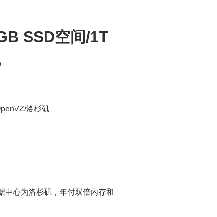
0GB SSD空间/1T
矶
OpenVZ/洛杉矶
VPS数据中心为洛杉矶，年付双倍内存和