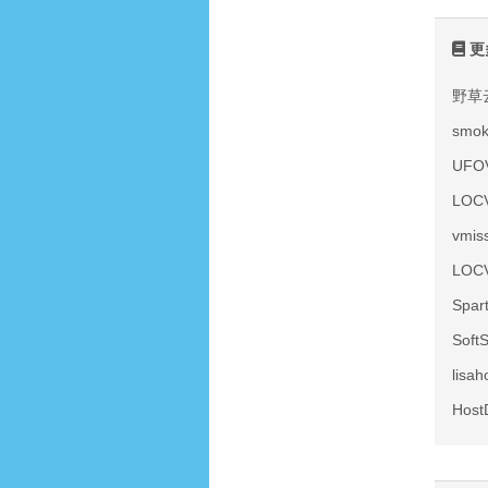
更
野草
smo
UF
LOC
vmi
LOC
Spa
Sof
lis
Hos