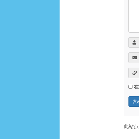
在
此站点