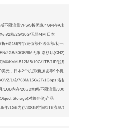
NIX/支持主流AI访问
r：俄罗斯不限流量VPS/5折优惠/4G内存/6核/75gSSD/支持自定义ISO
en/2核/2G/30G/无限/4M 日本
用户下单送30元
全场9折+送1G内存/充值额外送余额/初一50元余额红包
ps端口/KVM/深港IX/双端独立IP/香港原生IP
EN/2GB/50GB/8M无限 洛杉矶(CN2)
929/CMIN2/软银等线路
12刀/年/KVM-512MB/10G/1TB/1IP/拉斯维加斯&西雅图
标准区/国内优化网络
 送20美元，日本2个机房/新加坡等9个机房 需信用卡验证
Ryzen7950x/4GB/100GB NVMe/5TB@10Gbps/免费DDoS防御
/年/OVZ/1核/768M/15G/2T/1Gbps 洛杉矶QN
Me空间/6TB流量/10Gbps端口/KVM/洛杉矶
元/月/1GB内存/20GB空间/不限流量/300Mbps-400Mbps端口/KVM/DDOS/
1元起
bject Storage(对象存储)产品
亚VPS九折
：$18/年/1GB内存/30GB空间/1TB流量/1Gbps端口/KVM/洛杉矶/达拉斯/