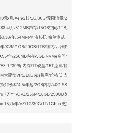
NIX/支持主流AI访问
0元/月/Xen/2核/1G/30G/无限流量/2Mbps 香港沙田
$3.4/月/512MB内存/15GB空间/1TB流量/100M宽带/KVM/香港
用户下单送30元
s $3.99/年/64M内存 洛杉矶 简单测试
ps端口/KVM/深港IX/双端独立IP/香港原生IP
86/年/KVM/1GB/20GB/1TB/纽约/西雅图/芝加哥
929/CMIN2/软银等线路
10.56/年/256MB内存/5GB NVMe空间/200GB流量/1Gbps端口/OpenVZ/
标准区/国内优化网络
4.6/E3-1230/8g内存/1T硬盘/15T流量/拉斯维加斯 独立服务器
Ryzen7950x/4GB/100GB NVMe/5TB@10Gbps/免费DDoS防御
KVM大硬盘VPS/10Gbps带宽/价格低 支付宝
Me空间/6TB流量/10Gbps端口/KVM/洛杉矶
价$74.5/年起/2GB内存/40G SSD/2TB@2.5Gbps带宽
1元起
ers 7刀/年/OVZ/256M/10GB/250GB 洛杉矶/达拉斯/纽约
亚VPS九折
nux 15刀/年/VZ/1G/30G/1T/1Gbps 芝加哥