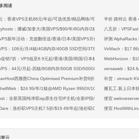
多阅读
云：香港VPS主机88元/年起/可选优质/精品网络/可选100M不限流量/免费C
半价:路特云 香港 4
kyhosts：挪威/加拿大/美国VPS/$90/年/8G内存/2核/80gNVMe/4T流量
八五折：VPSFast 
OVPS新年活动：充值翻倍送/香港/日本/美国VPS月付9.5折年付8折起/新
评测:AlphaRack
VPS：108元/月/4核/4GB内存/40GB SSD空间/3TB流量/750Mbps-1Gb
VirMach：$17.
ss促销7折：VPS低至8.9元起/香港/美国/韩国/日本机房/可选CN2 GIA/AS9
WebHorizon：$
VPS：44元/月起-四核/8GB内存/50GB SSD/500GB@40Mbps/香港
versaweb：$2
rtanHost西雅图China Optimised Premium补货8折$19.2/月起-四核AMD 
补货：virmach 
tShellWeb：$24.95/年/1核@AMD Ryzen 9950X/1GB内存/20GB NV
搬瓦工:新上日本软银特
ahost：全新英国纯净双isp原生住宅IP主机/全新IP段/全新宿主机/9折月付6
便宜:weloveserv
tDare：洛杉矶VPS主机7.5折/$19.49/年起/洛杉矶CN2 GIA/日本/保加利
便宜:HostWithLi
标签云