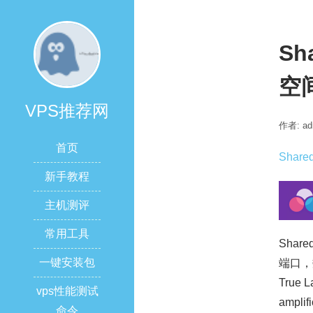
Sh
空间
VPS推荐网
作者: ad
首页
Share
新手教程
主机测评
常用工具
Sha
一键安装包
端口，数
True L
vps性能测试
amplif
命令