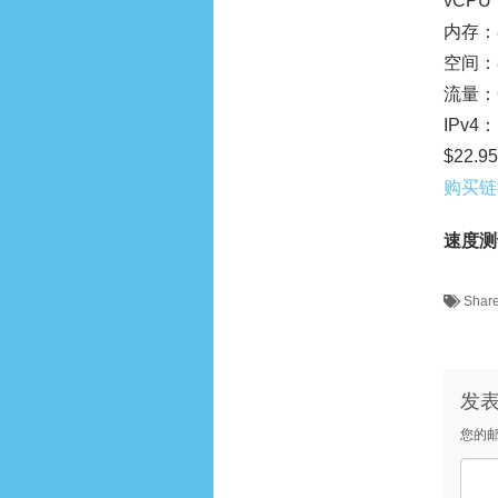
vCPU
内存：8
空间：8
流量：6
IPv4：
$22.9
购买链
速度测
Shar
发
您的