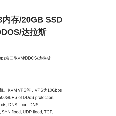
GB内存/20GB SSD
DDOS/达拉斯
Gbps端口/KVM/DDOS/达拉斯
KVM VPS等，VPS为10Gbps
S of DDoS protection,
loods, DNS flood, DNS
n, SYN flood, UDP flood, TCP,