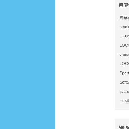
更
野草
smo
UF
LOC
vmi
LOC
Spa
Sof
lis
Hos