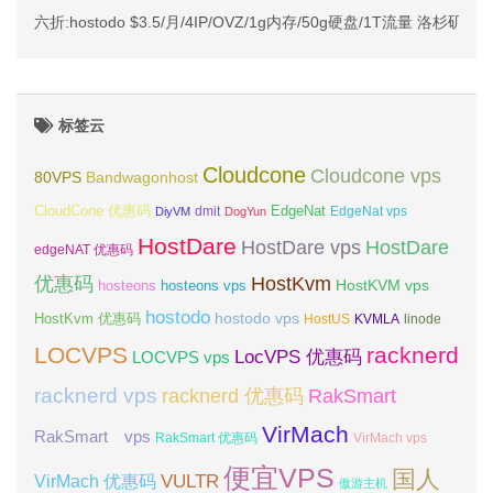
六折:hostodo $3.5/月/4IP/OVZ/1g内存/50g硬盘/1T流量 洛杉矶
标签云
Cloudcone
Cloudcone vps
Bandwagonhost
80VPS
CloudCone 优惠码
EdgeNat
dmit
DiyVM
DogYun
EdgeNat vps
HostDare
HostDare vps
HostDare
edgeNAT 优惠码
优惠码
HostKvm
HostKVM vps
hosteons
hosteons vps
hostodo
hostodo vps
HostKvm 优惠码
HostUS
KVMLA
linode
LOCVPS
racknerd
LocVPS 优惠码
LOCVPS vps
racknerd vps
RakSmart
racknerd 优惠码
VirMach
RakSmart vps
RakSmart 优惠码
VirMach vps
便宜VPS
国人
VULTR
VirMach 优惠码
傲游主机