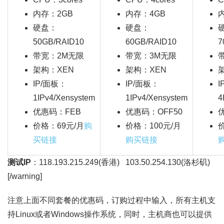
内存：2GB
内存：4GB
硬盘：
硬盘：
50GB/RAID10
60GB/RAID10
7
带宽：2M无限
带宽：3M无限
架构：XEN
架构：XEN
IP/面板：
IP/面板：
I
1IPv4/Xensystem
1IPv4/Xensystem
4
优惠码：FEB
优惠码：OFF50
价格：69元/月
购
价格：100元/月
买链接
购买链接
测试IP
：118.193.215.249(香港) 103.50.254.130(洛杉矶)
[/warning]
注意上面不同套餐的优惠码，订购过程中输入，所有主机支
持Linux或者Windows操作系统，同时，主机商也可以提供