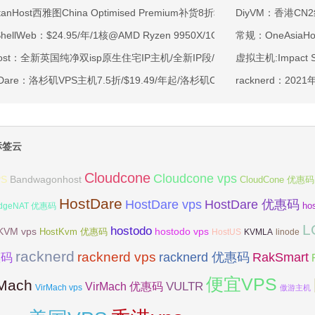
rtanHost西雅图China Optimised Premium补货8折$19.2/月起-四核AMD 
DiyVM：香港CN
tShellWeb：$24.95/年/1核@AMD Ryzen 9950X/1GB内存/20GB NV
常规：OneAsiaHos
ahost：全新英国纯净双isp原生住宅IP主机/全新IP段/全新宿主机/9折月付6
虚拟主机:Impact 
tDare：洛杉矶VPS主机7.5折/$19.49/年起/洛杉矶CN2 GIA/日本/保加利
racknerd：20
标签云
Cloudcone
Cloudcone vps
Bandwagonhost
PS
CloudCone 优惠码
HostDare
HostDare vps
HostDare 优惠码
ho
dgeNAT 优惠码
L
hostodo
KVM vps
hostodo vps
HostKvm 优惠码
HostUS
KVMLA
linode
racknerd
racknerd vps
RakSmart
racknerd 优惠码
惠码
便宜VPS
rMach
VULTR
VirMach 优惠码
VirMach vps
傲游主机