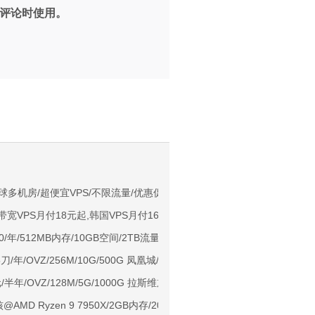
评论时使用。
。
NIX/支持主流AI访问
ing：全球多机房/超便宜VPS/不限流量/优惠促销中/多种支付方式
大带宽VPS月付18元起,韩国VPS月付16元起,日本/俄罗斯/洛杉矶Cera月付
用户下单送30元
$10/年/512MB内存/10GB空间/2TB流量/KVM/洛杉矶/迈阿密
ps端口/KVM/深港IX/双端独立IP/香港原生IP
15刀/年/OVZ/256M/10G/500G 凤凰城/圣何塞/洛杉矶
929/CMIN2/软银等线路
/半年/OVZ/128M/5G/1000G 拉斯维加斯
标准区/国内优化网络
2核@AMD Ryzen 9 7950X/2GB内存/20GB NVMe空间/10TB流量/10G