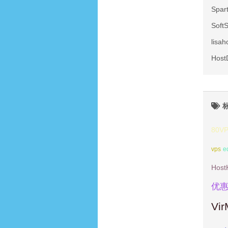
Spa
Sof
lis
Hos
80V
vps
e
Host
优
Vi