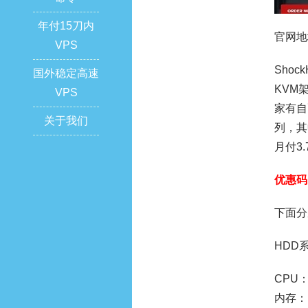
年付15刀内
官网地
VPS
Sho
国外稳定高速
KVM
VPS
家有自
关于我们
列，其
月付3
优惠码
下面分
HDD
CPU：
内存：