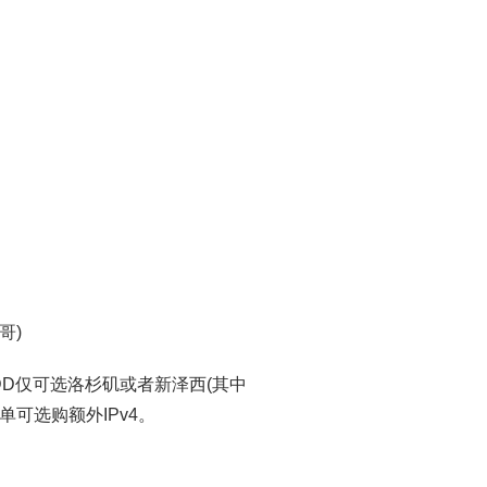
加哥)
DD仅可选洛杉矶或者新泽西(其中
单可选购额外IPv4。