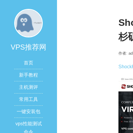
Sh
杉
VPS推荐网
作者: ad
首页
Shock
新手教程
主机测评
常用工具
一键安装包
vps性能测试
命令