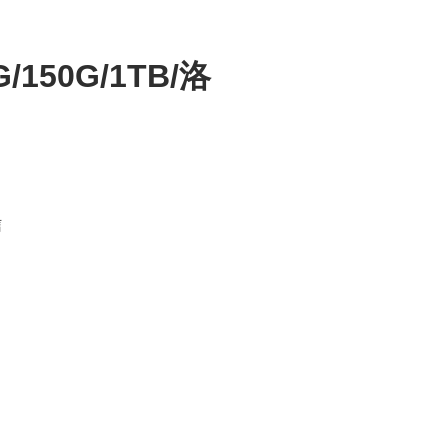
G/150G/1TB/洛
信