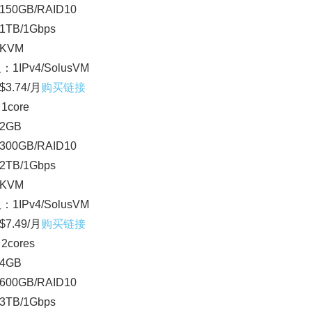
50GB/RAID10
TB/1Gbps
KVM
：1IPv4/SolusVM
3.74/月
购买链接
1core
2GB
00GB/RAID10
TB/1Gbps
KVM
：1IPv4/SolusVM
7.49/月
购买链接
2cores
4GB
00GB/RAID10
TB/1Gbps