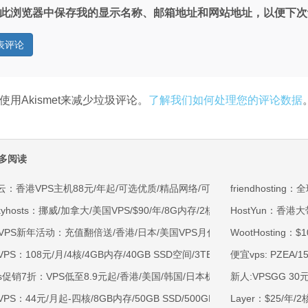
此浏览器中保存我的显示名称、邮箱地址和网站地址，以便下次
使用Akismet来减少垃圾评论。
了解我们如何处理您的评论数据
多阅读
云：香港VPS主机88元/年起/可选优质/精品网络/可选100M不限流量/免费C
friendhost
kyhosts：挪威/加拿大/美国VPS/$90/年/8G内存/2核/80gNVMe/4T流量
HostYun：香港
OVPS新年活动：充值翻倍送/香港/日本/美国VPS月付9.5折年付8折起/新
WootHosting：
VPS：108元/月/4核/4GB内存/40GB SSD空间/3TB流量/750Mbps-1Gb
便宜vps: PZEA/
ss促销7折：VPS低至8.9元起/香港/美国/韩国/日本机房/可选CN2 GIA/AS9
新人:VPSGG 30元
VPS：44元/月起-四核/8GB内存/50GB SSD/500GB@40Mbps/香港
Layer：$25/年/