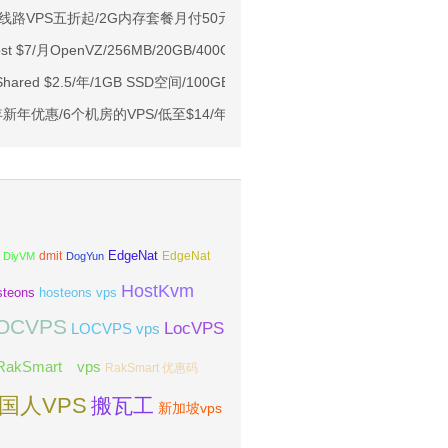
Ryzen7950x/4GB/100GB NVMe/5TB@10Gbps/免费DDoS防御
2线路VPS五折起/2G内存套餐月付50元
Me空间/6TB流量/10Gbps端口/KVM/洛杉矶
t $7/月OpenVZ/256MB/20GB/400GB 新加坡
1元起
Shared $2.5/年/1GB SSD空间/100GB流量/可绑无限域名/达拉斯
亚VPS九折
21年新年优惠/6个机房的VPS/低至$14/年(91元/年)/支持PayPal/支付宝
EdgeNat
dmit
DiyVM
DogYun
EdgeNat
HostKvm
steons
hosteons vps
OCVPS
LocVPS
LOCVPS vps
RakSmart vps
RakSmart 优惠码
国人VPS
搬瓦工
新加坡vps