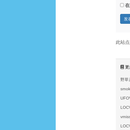
在
此站点
更
野草
smo
UF
LOC
vmi
LOC