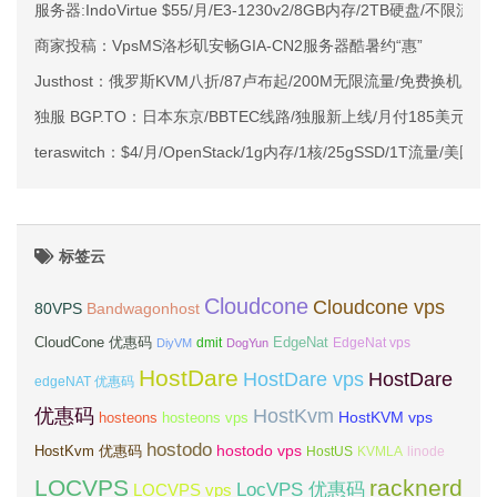
服务器:IndoVirtue $55/月/E3-1230v2/8GB内存/2TB硬盘/不限流
商家投稿：VpsMS洛杉矶安畅GIA-CN2服务器酷暑约“惠”
Justhost：俄罗斯KVM八折/87卢布起/200M无限流量/免费换机房/
独服 BGP.TO：日本东京/BBTEC线路/独服新上线/月付185美元
teraswitch：$4/月/OpenStack/1g内存/1核/25gSSD/1T流量/美国
标签云
Cloudcone
Cloudcone vps
Bandwagonhost
80VPS
CloudCone 优惠码
EdgeNat
dmit
DiyVM
DogYun
EdgeNat vps
HostDare
HostDare vps
HostDare
edgeNAT 优惠码
优惠码
HostKvm
HostKVM vps
hosteons
hosteons vps
hostodo
hostodo vps
HostKvm 优惠码
HostUS
KVMLA
linode
LOCVPS
racknerd
LocVPS 优惠码
LOCVPS vps