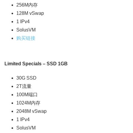
256M内存
128M vSwap
1 IPv4
SolusVM
购买链接
Limited Specials – SSD 1GB
30G SSD
2T流量
100M端口
1024M内存
2048M vSwap
1 IPv4
SolusVM