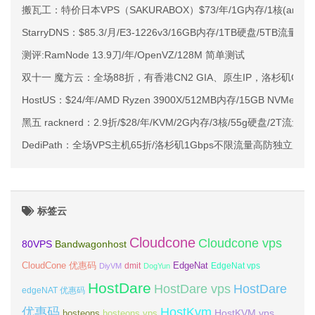
搬瓦工：特价日本VPS（SAKURABOX）$73/年/1G内存/1核(amd)/3
StarryDNS：$85.3/月/E3-1226v3/16GB内存/1TB硬盘/5TB流量
测评:RamNode 13.9刀/年/OpenVZ/128M 简单测试
双十一 魔方云：全场88折，有香港CN2 GIA、原生IP，洛杉矶CN2 
HostUS：$24/年/AMD Ryzen 3900X/512MB内存/15GB NVMe
黑五 racknerd：2.9折/$28/年/KVM/2G内存/3核/55g硬盘/2T流量/
DediPath：全场VPS主机65折/洛杉矶1Gbps不限流量高防独立服务
标签云
Cloudcone
Cloudcone vps
Bandwagonhost
80VPS
CloudCone 优惠码
EdgeNat
dmit
DiyVM
DogYun
EdgeNat vps
HostDare
HostDare vps
HostDare
edgeNAT 优惠码
优惠码
HostKvm
HostKVM vps
hosteons
hosteons vps