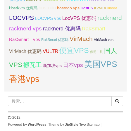
hostodo
hostodo vps
HostKvm 优惠码
HostUS
KVMLA
linode
LOCVPS
racknerd
LocVPS 优惠码
LOCVPS vps
racknerd vps
RakSmart
racknerd 优惠码
VirMach
RakSmart vps
RakSmart 优惠码
VirMach vps
便宜VPS
国人
VULTR
VirMach 优惠码
傲游主机
美国VPS
VPS
搬瓦工
日本vps
新加坡vps
香港vps
2012
Powered by
WordPress
. Theme by
JieStyle Two
Sitemap
|