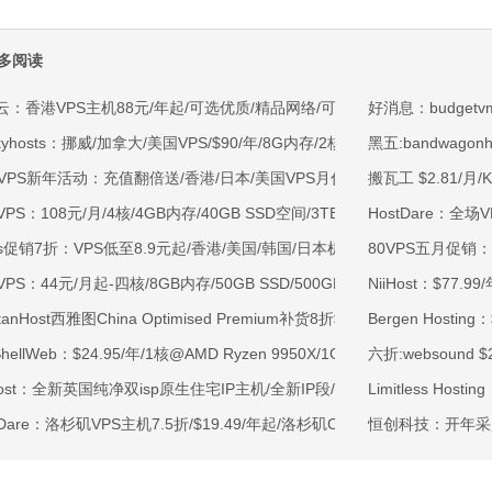
多阅读
云：香港VPS主机88元/年起/可选优质/精品网络/可选100M不限流量/免费C
好消息：budget
kyhosts：挪威/加拿大/美国VPS/$90/年/8G内存/2核/80gNVMe/4T流量
黑五:bandwagon
OVPS新年活动：充值翻倍送/香港/日本/美国VPS月付9.5折年付8折起/新
搬瓦工 $2.81/月/
VPS：108元/月/4核/4GB内存/40GB SSD空间/3TB流量/750Mbps-1Gb
HostDare：全场
ss促销7折：VPS低至8.9元起/香港/美国/韩国/日本机房/可选CN2 GIA/AS9
80VPS五月促销：80
VPS：44元/月起-四核/8GB内存/50GB SSD/500GB@40Mbps/香港
NiiHost：$77.
rtanHost西雅图China Optimised Premium补货8折$19.2/月起-四核AMD 
Bergen Hostin
tShellWeb：$24.95/年/1核@AMD Ryzen 9950X/1GB内存/20GB NV
六折:websound 
ahost：全新英国纯净双isp原生住宅IP主机/全新IP段/全新宿主机/9折月付6
Limitless Hos
tDare：洛杉矶VPS主机7.5折/$19.49/年起/洛杉矶CN2 GIA/日本/保加利
恒创科技：开年采