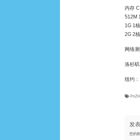
内存 C
512M 
1G 1核
2G 2核
网络测
洛杉矶：10
纽约：192
PnZH
发
您的