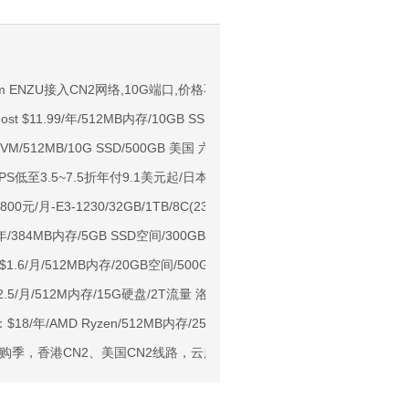
NIX/支持主流AI访问
vm ENZU接入CN2网络,10G端口,价格不变
host $11.99/年/512MB内存/10GB SSD空间/1TB流量/OVZ/凤凰城/洛杉矶
用户下单送30元
KVM/512MB/10G SSD/500GB 美国 六数据中心
ps端口/KVM/深港IX/双端独立IP/香港原生IP
VPS低至3.5~7.5折年付9.1美元起/日本/洛杉矶/保加利亚机房,CN2 GIA可
929/CMIN2/软银等线路
0元/月-E3-1230/32GB/1TB/8C(232个IP)站群服务器
标准区/国内优化网络
99/年/384MB内存/5GB SSD空间/300GB流量/100Mbps-1Gbps端口/KV
Ryzen7950x/4GB/100GB NVMe/5TB@10Gbps/免费DDoS防御
g：$1.6/月/512MB内存/20GB空间/500GB流量/OVZ/洛杉矶Sharktech
Me空间/6TB流量/10Gbps端口/KVM/洛杉矶
$2.5/月/512M内存/15G硬盘/2T流量 洛杉矶KVM
1元起
ting：$18/年/AMD Ryzen/512MB内存/25GB NVMe空间/500GB流量/1Gbp
亚VPS九折
购季，香港CN2、美国CN2线路，云服务器低至299元/年，还有独立服