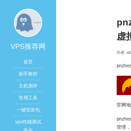
p
虚拟
VPS推荐网
作者: ad
首页
pnzh
新手教程
主机测评
常用工具
官网地
一键安装包
pnz
vps性能测试
管理，
命令