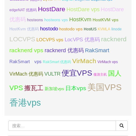
HostDare
HostDare vps
HostDare
edgeNAT 优惠码
优惠码
HostKvm
HostKVM vps
hosteons
hosteons vps
hostodo
hostodo vps
HostKvm 优惠码
HostUS
KVMLA
linode
LOCVPS
racknerd
LocVPS 优惠码
LOCVPS vps
racknerd vps
RakSmart
racknerd 优惠码
VirMach
RakSmart vps
RakSmart 优惠码
VirMach vps
便宜VPS
国人
VULTR
VirMach 优惠码
傲游主机
美国VPS
VPS
搬瓦工
日本vps
新加坡vps
香港vps