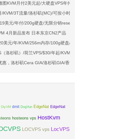
ps端口/KVM/深港IX/双端独立IP/香港原生IP
t：西雅图KVM月付2美元起/大硬盘VPS年付20美元起/含DDoS保护
929/CMIN2/软银等线路
2/月/KVM/3T流量/洛杉矶(MC)/可按小时计费
标准区/国内优化网络
ng 19美元/年付/200g硬盘/无限分销reseller主机
Ryzen7950x/4GB/100GB NVMe/5TB@10Gbps/免费DDoS防御
M 4月新品发布 日本东京CN2产品
Me空间/6TB流量/10Gbps端口/KVM/洛杉矶
st 20美元/年/KVM/256m内存/100g硬盘/5IP/500g流量
1元起
PS（洛杉矶）/荷兰VPS/$30/年起/KVM虚拟/2g内存/1核/20gSSD/2.5T流量
亚VPS九折
，洛杉矶Cera GIA/洛杉矶GIA/香港CMI/香港NTT等KVM VPS
EdgeNat
dmit
DiyVM
DogYun
EdgeNat
HostKvm
steons
hosteons vps
OCVPS
LocVPS
LOCVPS vps