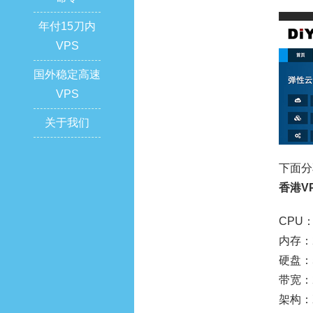
年付15刀内
VPS
国外稳定高速
VPS
关于我们
下面分
香港V
CPU：
内存：
硬盘：5
带宽：
架构：