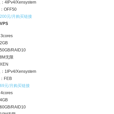
：4IPv4/Xensystem
：OFF50
200元/月购买链接
VPS
3cores
2GB
0GB/RAID10
8M无限
XEN
：1IPv4/Xensystem
：FEB
69元/月购买链接
4cores
4GB
0GB/RAID10