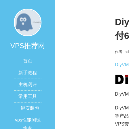
Di
付
VPS推荐网
作者: ad
首页
DiyVM
新手教程
主机测评
DiyVM
常用工具
Diy
一键安装包
等产品
vps性能测试
VPS
命令