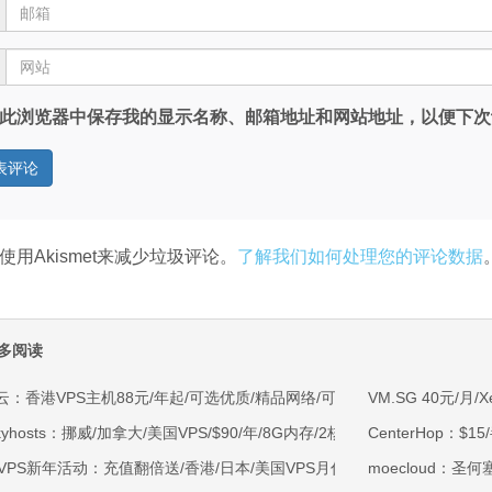
此浏览器中保存我的显示名称、邮箱地址和网站地址，以便下次
使用Akismet来减少垃圾评论。
了解我们如何处理您的评论数据
多阅读
云：香港VPS主机88元/年起/可选优质/精品网络/可选100M不限流量/免费C
VM.SG 40元/月/
kyhosts：挪威/加拿大/美国VPS/$90/年/8G内存/2核/80gNVMe/4T流量
CenterHop：$15
OVPS新年活动：充值翻倍送/香港/日本/美国VPS月付9.5折年付8折起/新
moecloud：圣何塞