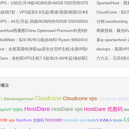
VPS：108元/月/4核/4GB内存/40GB SSD空间/3TB流量/750Mbps-1Gb
SpartanHos
ss促销7折：VPS低至8.9元起/香港/美国/韩国/日本机房/可选CN2 GIA/AS9
CloudCone：$
VPS：44元/月起-四核/8GB内存/50GB SSD/500GB@40Mbps/香港
分销:woothosti
rtanHost西雅图China Optimised Premium补货8折$19.2/月起-四核AMD 
商家投稿：极光KV
tShellWeb：$24.95/年/1核@AMD Ryzen 9950X/1GB内存/20GB NV
多ip:spartanho
ahost：全新英国纯净双isp原生住宅IP主机/全新IP段/全新宿主机/9折月付6
desivps：美国V
tDare：洛杉矶VPS主机7.5折/$19.49/年起/洛杉矶CN2 GIA/日本/保加利
六六云：元旦6折优惠
标签云
Cloudcone
Cloudcone vps
Bandwagonhost
PS
CloudCone 优惠码
HostDare
HostDare vps
HostDare 优惠码
ho
dgeNAT 优惠码
L
hostodo
KVM vps
hostodo vps
HostKvm 优惠码
HostUS
KVMLA
linode