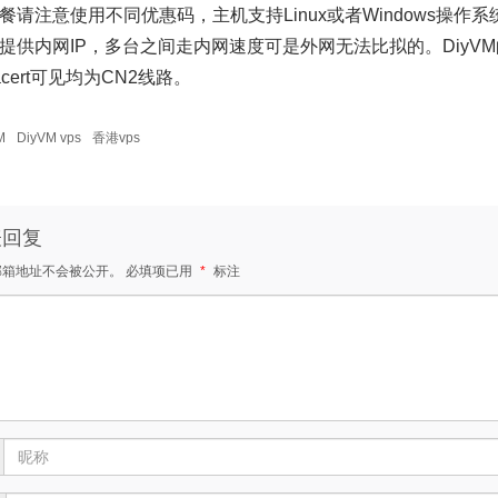
餐请注意使用不同优惠码，主机支持Linux或者Windows操
提供内网IP，多台之间走内网速度可是外网无法比拟的。DiyV
acert可见均为CN2线路。
M
DiyVM vps
香港vps
表回复
邮箱地址不会被公开。
必填项已用
*
标注