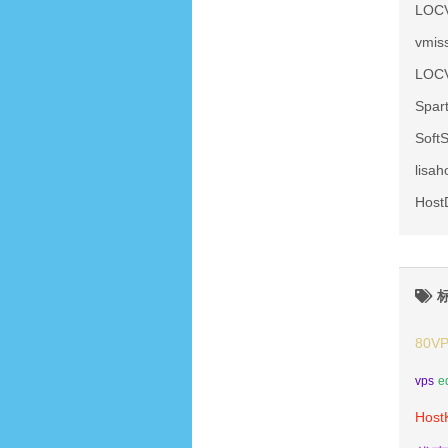
LOC
vmi
LOC
Spa
Sof
lis
Hos
80V
vps
e
Host