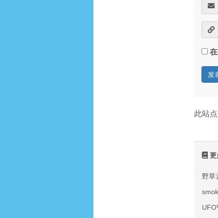
在
此站点
更
野草
smo
UF