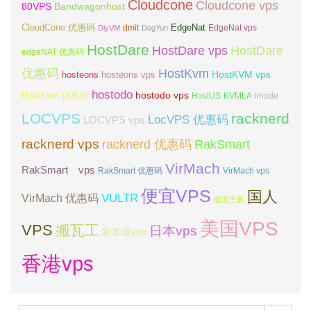
Cloudcone
Cloudcone vps
Bandwagonhost
80VPS
CloudCone 优惠码
EdgeNat
dmit
DiyVM
DogYun
EdgeNat vps
HostDare
HostDare vps
HostDare
edgeNAT 优惠码
优惠码
HostKvm
HostKVM vps
hosteons
hosteons vps
hostodo
hostodo vps
HostKvm 优惠码
HostUS
KVMLA
linode
LOCVPS
racknerd
LocVPS 优惠码
LOCVPS vps
racknerd vps
RakSmart
racknerd 优惠码
VirMach
RakSmart vps
RakSmart 优惠码
VirMach vps
便宜VPS
国人
VULTR
VirMach 优惠码
傲游主机
美国VPS
VPS
搬瓦工
日本vps
新加坡vps
香港vps