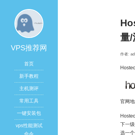
Ho
量
VPS推荐网
作者: ad
首页
Host
新手教程
主机测评
常用工具
官网地
一键安装包
Hos
下一级
vps性能测试
选一个
命令