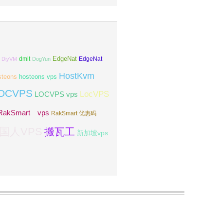
EdgeNat
dmit
DiyVM
DogYun
EdgeNat
HostKvm
steons
hosteons vps
OCVPS
LocVPS
LOCVPS vps
RakSmart vps
RakSmart 优惠码
国人VPS
搬瓦工
新加坡vps