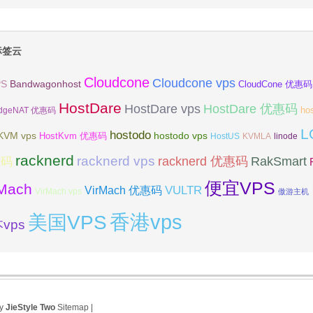
标签云
Cloudcone
Cloudcone vps
Bandwagonhost
PS
CloudCone 优惠码
HostDare
HostDare vps
HostDare 优惠码
ho
dgeNAT 优惠码
L
hostodo
KVM vps
hostodo vps
HostKvm 优惠码
HostUS
KVMLA
linode
racknerd
racknerd vps
RakSmart
racknerd 优惠码
惠码
便宜VPS
rMach
VULTR
VirMach 优惠码
VirMach vps
傲游主机
香港vps
美国VPS
vps
by
JieStyle Two
Sitemap
|