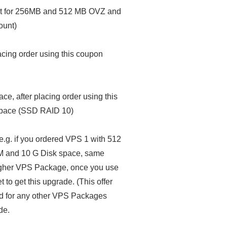
ept for 256MB and 512 MB OVZ and
ount)
ing order using this coupon
 after placing order using this
Space (SSD RAID 10)
g. if you ordered VPS 1 with 512
M and 10 G Disk space, same
 higher VPS Package, once you use
to get this upgrade. (This offer
d for any other VPS Packages
de.