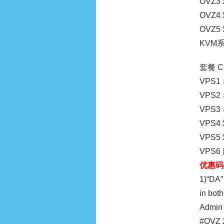
OVZ3
OVZ4
OVZ5
KVM
套餐 C
VPS1
VPS2
VPS3
VPS4
VPS5
VPS6
优惠码
1)“DA”
in bot
Admin
#OVZ