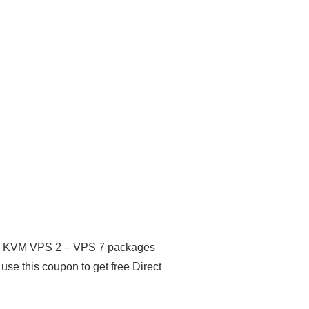
e on KVM VPS 2 – VPS 7 packages
se this coupon to get free Direct