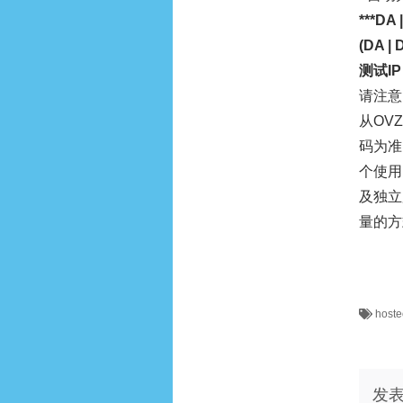
***DA
(DA 
测试IP：
请注意
从OV
码为准
个使用
及独立
量的方
host
发