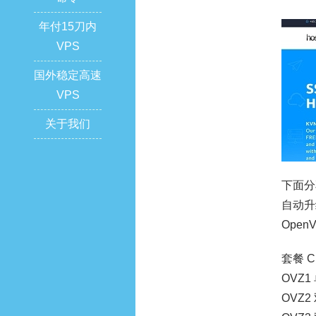
年付15刀内
VPS
国外稳定高速
VPS
关于我们
下面分
自动升
Open
套餐 C
OVZ1
OVZ2