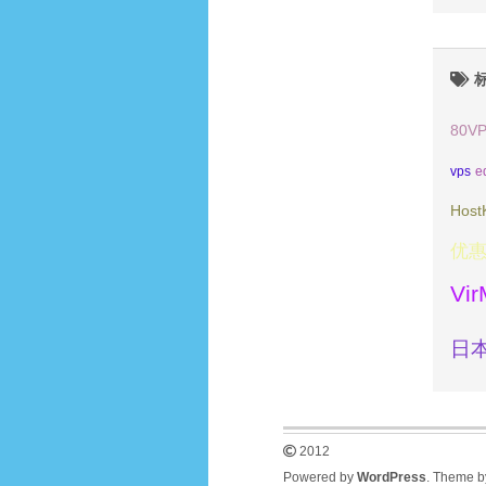
80V
vps
e
Host
优
Vi
日本
2012
Powered by
WordPress
. Theme 