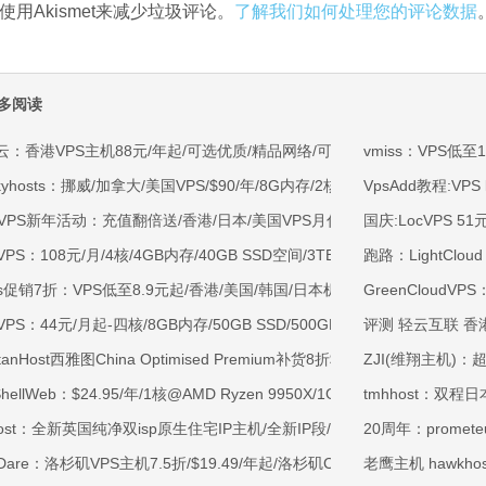
使用Akismet来减少垃圾评论。
了解我们如何处理您的评论数据
多阅读
云：香港VPS主机88元/年起/可选优质/精品网络/可选100M不限流量/免费C
vmiss：VPS低至
kyhosts：挪威/加拿大/美国VPS/$90/年/8G内存/2核/80gNVMe/4T流量
VpsAdd教程:V
OVPS新年活动：充值翻倍送/香港/日本/美国VPS月付9.5折年付8折起/新
国庆:LocVPS 51
VPS：108元/月/4核/4GB内存/40GB SSD空间/3TB流量/750Mbps-1Gb
跑路：LightClo
ss促销7折：VPS低至8.9元起/香港/美国/韩国/日本机房/可选CN2 GIA/AS9
GreenCloudV
VPS：44元/月起-四核/8GB内存/50GB SSD/500GB@40Mbps/香港
评测 轻云互联 香港
rtanHost西雅图China Optimised Premium补货8折$19.2/月起-四核AMD 
ZJI(维翔主机)：
tShellWeb：$24.95/年/1核@AMD Ryzen 9950X/1GB内存/20GB NV
tmhhost：双程日
ahost：全新英国纯净双isp原生住宅IP主机/全新IP段/全新宿主机/9折月付6
20周年：promete
tDare：洛杉矶VPS主机7.5折/$19.49/年起/洛杉矶CN2 GIA/日本/保加利
老鹰主机 hawkh