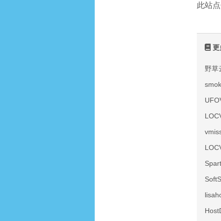
此站点
更
野草
smo
UF
LOC
vmi
LOC
Spa
Sof
lis
Hos