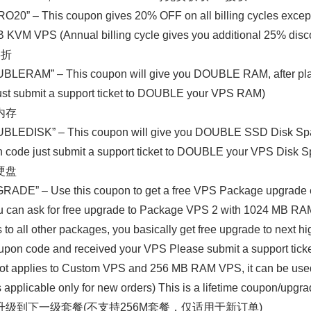
RO20” – This coupon gives 20% OFF on all billing cycles exc
 KVM VPS (Annual billing cycle gives you additional 25% disc
8折
BLERAM” – This coupon will give you DOUBLE RAM, after plac
ust submit a support ticket to DOUBLE your VPS RAM)
内存
BLEDISK” – This coupon will give you DOUBLE SSD Disk Space,
 code just submit a support ticket to DOUBLE your VPS Disk 
硬盘
RADE” – Use this coupon to get a free VPS Package upgrade e.
 can ask for free upgrade to Package VPS 2 with 1024 MB RA
s to all other packages, you basically get free upgrade to next
oupon code and received your VPS Please submit a support ticket 
ot applies to Custom VPS and 256 MB RAM VPS, it can be use
s applicable only for new orders) This is a lifetime coupon/upgra
升级到下一级套餐(不支持256M套餐，仅适用于新订单)