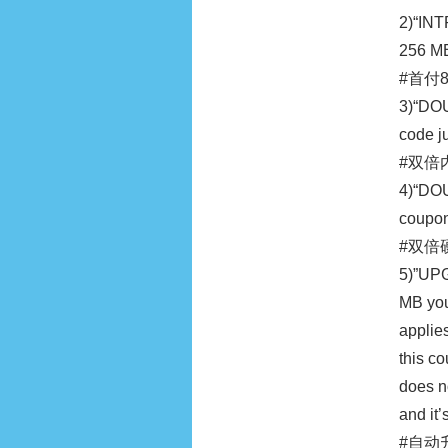
2)“INT
256 MB
#首付
3)“DOU
code j
#双倍
4)“DOU
coupon
#双倍
5)”UPG
MB you
applie
this c
does n
and it’
#自动