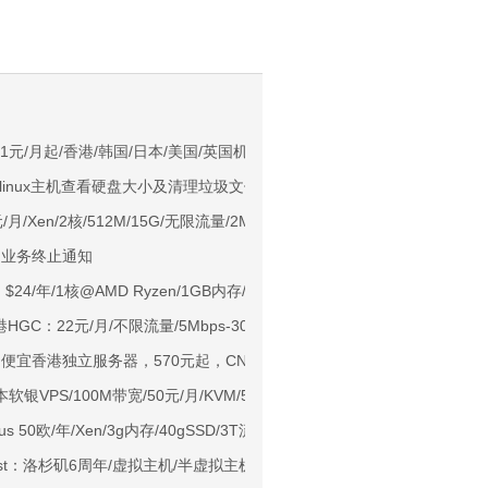
。
NIX/支持主流AI访问
11元/月起/香港/韩国/日本/美国/英国机房/CN2 GIA/AS9929/CMIN2线路
PS linux主机查看硬盘大小及清理垃圾文件MYSQL日志文件办法
用户下单送30元
元/月/Xen/2核/512M/15G/无限流量/2Mbps/香港CI
ps端口/KVM/深港IX/双端独立IP/香港原生IP
ud 业务终止通知
929/CMIN2/软银等线路
PS：$24/年/1核@AMD Ryzen/1GB内存/15GB NVMe空间/750GB流量/
标准区/国内优化网络
HGC：22元/月/不限流量/5Mbps-30Mbps端口/KVM 轻云互联 香港线
Ryzen7950x/4GB/100GB NVMe/5TB@10Gbps/免费DDoS防御
超便宜香港独立服务器，570元起，CN2网络，最高12核/24线程/10M带宽/1
Me空间/6TB流量/10Gbps端口/KVM/洛杉矶
本软银VPS/100M带宽/50元/月/KVM/512m内存/20gSSD/500g流量
1元起
us 50欧/年/Xen/3g内存/40gSSD/3T流量/意大利
亚VPS九折
ost：洛杉矶6周年/虚拟主机/半虚拟主机/分销主机/一律5折