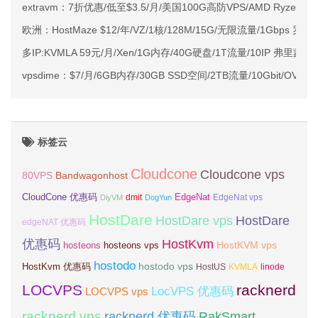
extravm：7折优惠/低至$3.5/月/美国100G高防VPS/AMD Ryzen
欧洲：HostMaze $12/年/VZ/1核/128M/15G/无限流量/1Gbps 罗
多IP:KVMLA 59元/月/Xen/1G内存/40G硬盘/1T流量/10IP 弗里蒙特
vpsdime：$7/月/6GB内存/30GB SSD空间/2TB流量/10Gbit/OVZ
标签云
Cloudcone
Cloudcone vps
Bandwagonhost
80VPS
CloudCone 优惠码
EdgeNat
dmit
DiyVM
DogYun
EdgeNat vps
HostDare
HostDare vps
HostDare
edgeNAT 优惠码
优惠码
HostKvm
HostKVM vps
hosteons
hosteons vps
hostodo
hostodo vps
HostKvm 优惠码
HostUS
KVMLA
linode
LOCVPS
racknerd
LocVPS 优惠码
LOCVPS vps
racknerd vps
RakSmart
racknerd 优惠码